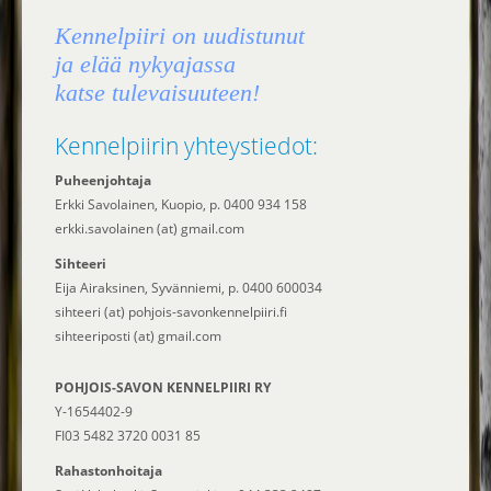
Kennelpiiri on uudistunut
ja elää nykyajassa
katse tulevaisuuteen!
Kennelpiirin yhteystiedot:
Puheenjohtaja
Erkki Savolainen, Kuopio, p. 0400 934 158
erkki.savolainen (at) gmail.com
Sihteeri
Eija Airaksinen, Syvänniemi, p. 0400 600034
sihteeri (at) pohjois-savonkennelpiiri.fi
sihteeriposti (at) gmail.com
POHJOIS-SAVON KENNELPIIRI RY
Y-1654402-9
FI03 5482 3720 0031 85
Rahastonhoitaja