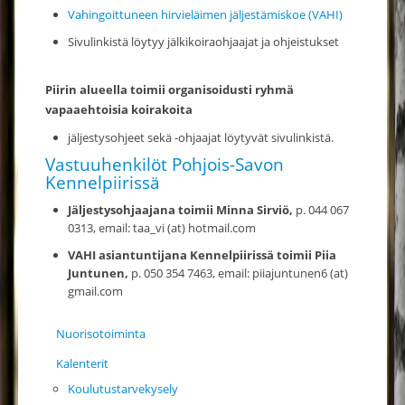
Vahingoittuneen hirvieläimen jäljestämiskoe (VAHI)
Sivulinkistä löytyy jälkikoiraohjaajat ja ohjeistukset
Piirin alueella toimii organisoidusti ryhmä
vapaaehtoisia koirakoita
jäljestysohjeet sekä -ohjaajat löytyvät sivulinkistä.
Vastuuhenkilöt Pohjois-Savon
Kennelpiirissä
Jäljestysohjaajana toimii Minna Sirviö,
p. 044 067
0313, email: taa_vi (at)
hotmail.com
VAHI asiantuntijana Kennelpiirissä toimii
Piia
Juntunen,
p. 050 354 7463, email: piiajuntunen6 (at)
gmail.com
Nuorisotoiminta
Kalenterit
Koulutustarvekysely