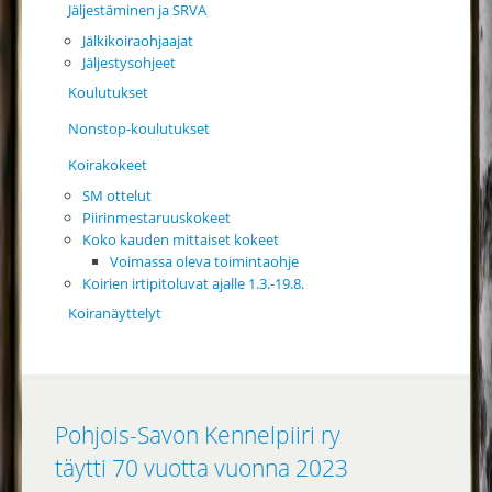
Jäljestäminen ja SRVA
Jälkikoiraohjaajat
Jäljestysohjeet
Koulutukset
Nonstop-koulutukset
Koirakokeet
SM ottelut
Piirinmestaruuskokeet
Koko kauden mittaiset kokeet
Voimassa oleva toimintaohje
Koirien irtipitoluvat ajalle 1.3.-19.8.
Koiranäyttelyt
Pohjois-Savon Kennelpiiri ry
täytti 70 vuotta vuonna 2023