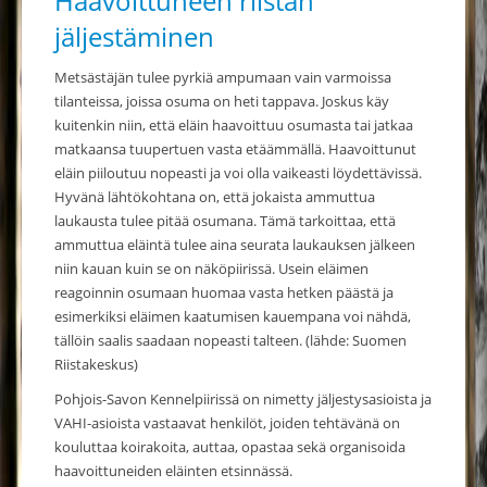
Haavoittuneen riistan
jäljestäminen
Metsästäjän tulee pyrkiä ampumaan vain var­moissa
tilanteissa, joissa osuma on heti tappava. Joskus käy
kuitenkin niin, että eläin haavoittuu osumasta tai jatkaa
matkaansa tuupertuen vasta etäämmällä. Haavoittunut
eläin piiloutuu nopeasti ja voi olla vaikeasti löydettävissä.
Hyvänä lähtökohtana on, että jokaista ammuttua
laukausta tulee pitää osumana. Tämä tarkoittaa, että
ammuttua eläintä tulee aina seurata laukauksen jälkeen
niin kauan kuin se on näköpiirissä. Usein eläimen
reagoinnin osumaan huomaa vasta hetken päästä ja
esimerkiksi eläimen kaatumisen kauempana voi nähdä,
tällöin saalis saadaan nopeasti talteen. (lähde: Suomen
Riistakeskus)
Pohjois-Savon Kennelpiirissä on nimetty jäljestysasioista ja
VAHI-asioista vastaavat henkilöt, joiden tehtävänä on
kouluttaa koirakoita, auttaa, opastaa sekä organisoida
haavoittuneiden eläinten etsinnässä.