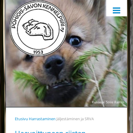
ETUSIVU
HARRASTAMINEN
KENNELPIIRI
SÄÄNNÖT, OHJEET JA LOMAKKEET
KENNELPIIRIN JAOSTOT
YHTEYSTIEDOT
YHTEINEN VUOSIKELLO
PALKINTOTUOMARIT
TIEDOTTAMINEN
Kuvaaja: Soile Rainio
TOIMINTAA HELPOTTAMAAN
Etusivu
Harrastaminen
Jäljestäminen ja SRVA
LÄHETÄ PALAUTETTA