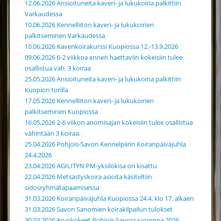
12.06.2026 Ansioituneita kaveri- ja lukukoiria palkittiin
Varkaudessa
10.06.2026 Kennelliiton kaveri- ja lukukoirien
palkitseminen Varkaudessa
10.06.2026 Kaverikoirakurssi Kuopiossa 12.-13.9.2026
09.06.2026 6-2 viikkoa ennen haettaviin kokeisiin tulee
osallistua väh. 3 koiraa
25.05.2026 Ansioituneita kaveri- ja lukukoiria palkittiin
Kuopion torilla
17.05.2026 Kennelliiton kaveri- ja lukukoirien
palkitseminen Kuopiossa
16.05.2026 2-6 viikon anomisajan kokeisiin tulee osallistua
vähintään 3 koiraa.
25.04.2026 Pohjois-Savon Kennelpiirin Koiranpäiväjuhla
24.4.2026
23.04.2026 AGILITYN PM-yksilökisa on kisattu
22.04.2026 Metsästyskoira asioita käsiteltiin
sidosryhmätapaamisessa
31.03.2026 Koiranpäiväjuhla Kuopiossa 24.4. klo 17. alkaen
31.03.2026 Savon Sanomien koirakilpailun tulokset
30.03.2026 Arvokokeet Pohjois-Savossa vuonna 2026