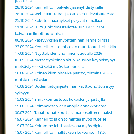
päätöksiä
28.10.2024 Kennelliiton palvelut jäsenyhdistyksille
28.10.2024 Webinaari koiranjalostuksen tulevaisuudesta
25.10.2024 Rokotusmääräykset pysyvät ennallaan
11.10.2024 HIRV Juniorimestariotteluun 18.11.2024
kaivataan ilmoittautumisia
06.10.2024 Pätevyyksien myöntäminen kennelpiirissä
23.09.2024 Kennelliiton toimisto on muuttanut Helsinkiin
17.09.2024 Näyttelyiden anominen vuodelle 2026
02.09.2024 Metsästyskoirien aktiivikausi on käynnistynyt
metsästyksessä sekä myös koepuolella.
16.08.2024 Koirien kiinnipitoaika päättyy tiistaina 20.8. -
muista nämä asian!
16.08.2024 Uuden tietojärjestelmän käyttöönotto siirtyy
syksyyn
15.08.2024 Ennakkomuistutus kokeiden järjestäjille
15.08.2024 Koiranäyttelyiden anojille ennakkotietoa
30.07.2024 Tapahtumat koottu saman osoitteen taaksi
19.07.2024 Kennelliitolla on toimintaa myös nuorille
19.07.2024 Koiramme-lehti saatavana myös diginä
18.07.2024 Kennelliiton hallituksen kokouksen 13.6.