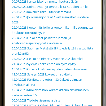
09.07.2023 Kansalliskoiramme sai liputuspäivän
01.07.2023 Koirat ovat nyt tervetulleita Kuopion torille
25.05.2023 Kaverikoirakoulutus Vieremällä
28.04.2023 Joukkueenjohtajat / valitsijamiehet vuodelle
2023
26.04.2023 Koetoimitsijoille ja koetoimikunnille suunnattu
koulutus toteutui hyvin
26.04.2023 Onko omat palkintotuomari- ja
koetoimitsijapätevyydet ajantasalla
25.04.2023 Suomen Metsästäjäliitto edellyttää vastuullista
eränkäyntiä
24.04.2023 Pekko on nimetty Vuoden 2023 koiraksi
21.04.2023 Syksyn koekalenteri on hyväksytty
13.04.2023 Ohjeita koetoimitsijoiden pätevöitymiseen
13.04.2023 Syksyn 2023 kokeet on soviteltu
12.04.2023 Päivitetyt rokotusmääräykset voimaan
kesäkuun alussa
12.04.2023 Ruokaviraston koirarekisterin ensimmäinen
vaihe avautuu 8.5.
06.04.2023 Tiedote jäsenmaksuista
27.03.2023 LUT ja LUO kokeiden pitäminen ja luolakoirien