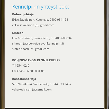
Kennelpiirin yhteystiedot:
Puheenjohtaja
Erkki Savolainen, Kuopio, p. 0400 934 158
erkki.savolainen (at) gmail.com
Sihteeri
Eija Airaksinen, Syvänniemi, p. 0400 600034
sihteeri (at) pohjois-savonkennelpiiri.fi
sihteeriposti (at) gmail.com
POHJOIS-SAVON KENNELPIIRI RY
Y-1654402-9
FI03 5482 3720 0031 85
Rahastonhoitaja
Sari Vähäkoski, Suonenjoki, p. 044 333 2487
vahakoski.sari (at) gmail.com