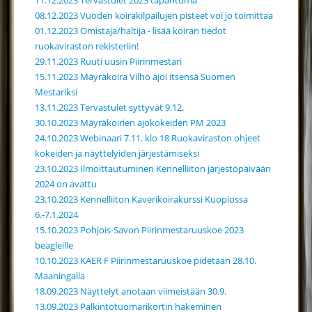
11.12.2023 Tervastulet 2023 tapahtuma
08.12.2023 Vuoden koirakilpailujen pisteet voi jo toimittaa
01.12.2023 Omistaja/haltija - lisää koiran tiedot
ruokaviraston rekisteriin!
29.11.2023 Ruuti uusin Piirinmestari
15.11.2023 Mäyräkoira Vilho ajoi itsensä Suomen
Mestariksi
13.11.2023 Tervastulet syttyvät 9.12.
30.10.2023 Mäyräkoirien ajokokeiden PM 2023
24.10.2023 Webinaari 7.11. klo 18 Ruokaviraston ohjeet
kokeiden ja näyttelyiden järjestämiseksi
23.10.2023 Ilmoittautuminen Kennelliiton järjestöpäivään
2024 on avattu
23.10.2023 Kennelliiton Kaverikoirakurssi Kuopiossa
6.-7.1.2024
15.10.2023 Pohjois-Savon Piirinmestaruuskoe 2023
beagleille
10.10.2023 KAER F Piirinmestaruuskoe pidetään 28.10.
Maaningalla
18.09.2023 Näyttelyt anotaan viimeistään 30.9.
13.09.2023 Palkintotuomarikortin hakeminen