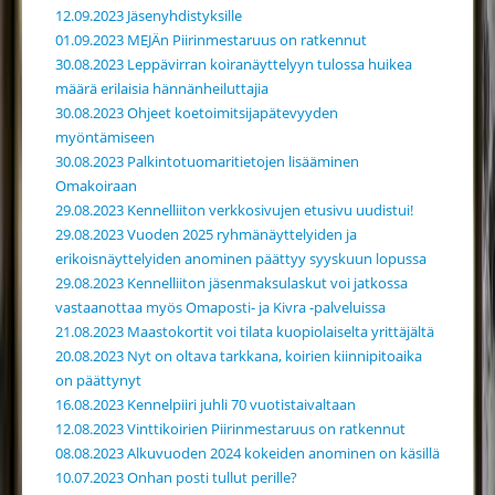
12.09.2023 Jäsenyhdistyksille
01.09.2023 MEJÄn Piirinmestaruus on ratkennut
30.08.2023 Leppävirran koiranäyttelyyn tulossa huikea
määrä erilaisia hännänheiluttajia
30.08.2023 Ohjeet koetoimitsijapätevyyden
myöntämiseen
30.08.2023 Palkintotuomaritietojen lisääminen
Omakoiraan
29.08.2023 Kennelliiton verkkosivujen etusivu uudistui!
29.08.2023 Vuoden 2025 ryhmänäyttelyiden ja
erikoisnäyttelyiden anominen päättyy syyskuun lopussa
29.08.2023 Kennelliiton jäsenmaksulaskut voi jatkossa
vastaanottaa myös Omaposti- ja Kivra -palveluissa
21.08.2023 Maastokortit voi tilata kuopiolaiselta yrittäjältä
20.08.2023 Nyt on oltava tarkkana, koirien kiinnipitoaika
on päättynyt
16.08.2023 Kennelpiiri juhli 70 vuotistaivaltaan
12.08.2023 Vinttikoirien Piirinmestaruus on ratkennut
08.08.2023 Alkuvuoden 2024 kokeiden anominen on käsillä
10.07.2023 Onhan posti tullut perille?