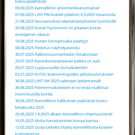
kokouspäätöksiä
09.09.2025 Kennelliiton ansiomerkkianomukset
07.09.2025 LINT PM-kokeet pidettiin 6.9.2025 Vesannolla
21.08.2025 Seuraamuksia salametsästyksestä tuomituille
20.08.2025 Koiran hyvinvointi on jokaisen koiran
ensisijainen oikeus!
19.08.2025 Koirien kiinnipitoaika päättyy!
08.08.2025 Tiedotus näyttelyasioista
30.07.2025 Palkintotuomaritiedot Omakoiraan
29.07.2025 Kaverikoiravastaavan paikka on auki
09.07.2025 Loppuvuoden kurssikalenteri
02.07.2025 KUTSU koetoimitsijoiden jatkokoulutukseen
30.06.2025 LINT SM 2025 valintaan laskentamalli
30.06.2025 Paimennuskokeisiin ei voi enää osallistua
monirotuisilla koirilla
30.06.2025 Kennelliiton hallituksen päätöksiä touko-
kesäkuulta 2025
29.06.2025 1.6.2025 alkaen Kennelliiton ohjemuutokset
16.05.2025 Aloita harrastaminen koirasi kanssa
13.05.2025 Uusia tärkeitä ohjeita Kennelliitosta koskien
koetoimintaa