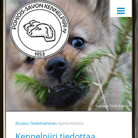
ETUSIVU
HARRASTAMINEN
KENNELPIIRI
SÄÄNNÖT, OHJEET JA LOMAKKEET
KENNELPIIRIN JAOSTOT
YHTEYSTIEDOT
YHTEINEN VUOSIKELLO
PALKINTOTUOMARIT
TIEDOTTAMINEN
Kuvaaja: Soile Rainio
TOIMINTAA HELPOTTAMAAN
Etusivu
Tiedottaminen
Ajankohtaista
LÄHETÄ PALAUTETTA
Kennelpiiri tiedottaa