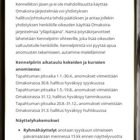
Kennelliiton jäsen ja ei ole mahdollisuutta käyttää
Omakoira-järjestelmää voi yhdistyksen
hallitus/johtokunta tehdä päätöksen ja antaa jollekin
yhdistyksen henkilölle oikeuden käyttää Omakoira-
järjestelmää "ylläpitäjänä". Nämä pöytäkirjanotteet
lähetetään Kennelpiirin sihteerille, joka lisää oikeuden
valtuutetulle henkilölle. Kennelpiiristä voi pyytää apua
anomusten tekemiseen, autamme mielellämme!
Kennelpiirin aikataulu kokeiden ja kurssien
anomisessa:
Tapahtuman pitoaika 1.1.-30.4., anomukset viimeistään
Omakoirassa 30.8. hallitus hyväksyy syyskuussa
Tapahtuman pitoaika 1.5.-19.8., anomukset viimeistään
Omakoirassa 31.12. hallitus hyväksyy tammikuussa
Tapahtuman pitoaika 20.8.-31.12., anomukset viimeistään
Omakoirassa 31.3. hallitus hyväksyy huhtikuussa
Näyttelyhakemukset
Ryhmähäyttelyt
anotaan syyskuun viimeiseen
päivämäärään mennessä 15 kk ennen näyttelyvuotta