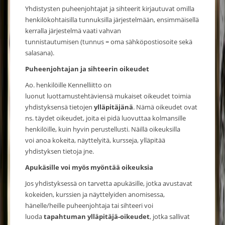
Yhdistysten puheenjohtajat ja sihteerit kirjautuvat omilla
henkilökohtaisilla tunnuksilla järjestelmään, ensimmäisellä
kerralla järjestelmä vaati vahvan
tunnistautumisen (tunnus = oma sähköpostiosoite sekä
salasana).
Puheenjohtajan ja sihteerin oikeudet
Ao. henkilöille Kennelliitto on
luonut luottamustehtäviensä mukaiset oikeudet toimia
yhdistyksensä tietojen
ylläpitäjänä
. Nämä oikeudet ovat
ns. täydet oikeudet, joita ei pidä luovuttaa kolmansille
henkilöille, kuin hyvin perustellusti. Näillä oikeuksilla
voi anoa kokeita, näyttelyitä, kursseja, ylläpitää
yhdistyksen tietoja jne.
Apukäsille voi myös myöntää oikeuksia
Jos yhdistyksessä on tarvetta apukäsille, jotka avustavat
kokeiden, kurssien ja näyttelyiden anomisessa,
hänelle/heille puheenjohtaja tai sihteeri voi
luoda
tapahtuman ylläpitäjä-oikeudet
, jotka sallivat