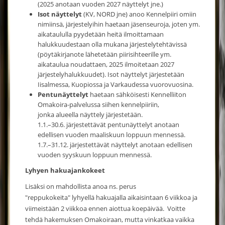
(2025 anotaan vuoden 2027 näyttelyt jne.)
Isot näyttelyt
(KV, NORD jne) anoo Kennelpiiri omiin
nimiinsä, järjestelyihin haetaan jäsenseuroja, joten ym.
aikataululla pyydetään heitä ilmoittamaan
halukkuudestaan olla mukana järjestelytehtävissä
(pöytäkirjanote lähetetään piirisihteerille ym.
aikataulua noudattaen, 2025 ilmoitetaan 2027
järjestelyhalukkuudet). Isot näyttelyt järjestetään
Iisalmessa, Kuopiossa ja Varkaudessa vuorovuosina.
Pentunäyttelyt
haetaan sähköisesti Kennelliiton
Omakoira-palvelussa siihen kennelpiiriin,
jonka alueella näyttely järjestetään.
1.1.–30.6. järjestettävät pentunäyttelyt anotaan
edellisen vuoden maaliskuun loppuun mennessä.
1.7.–31.12. järjestettävät näyttelyt anotaan edellisen
vuoden syyskuun loppuun mennessä.
Lyhyen hakuajankokeet
Lisäksi on mahdollista anoa ns. perus
"reppukokeita" lyhyellä hakuajalla aikaisintaan 6 viikkoa ja
viimeistään 2 viikkoa ennen aiottua koepäivää. Voitte
tehdä hakemuksen Omakoiraan, mutta vinkatkaa vaikka