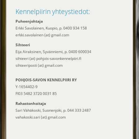
Kennelpiirin yhteystiedot:
Puheenjohtaja
Erkki Savolainen, Kuopio, p. 0400 934 158
erkki.savolainen (at) gmail.com
Sihteeri
Eija Airaksinen, Syvänniemi, p. 0400 600034
sihteeri (at) pohjois-savonkennelpiiri.fi
sihteeriposti (at) gmail.com
POHJOIS-SAVON KENNELPIIRI RY
Y-1654402-9
FI03 5482 3720 0031 85
Rahastonhoitaja
Sari Vähäkoski, Suonenjoki, p. 044 333 2487
vahakoski.sari (at) gmail.com