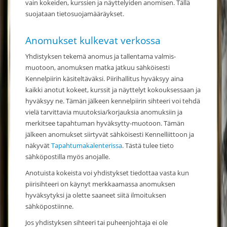
vain kokeiden, kurssien ja näyttelyiden anomisen. Tällä
suojataan tietosuojamääräykset.
Anomukset kulkevat verkossa
Yhdistyksen tekemä anomus ja tallentama valmis-
muotoon, anomuksen matka jatkuu sähköisesti
Kennelpiirin käsiteltäväksi. Piirihallitus hyväksyy aina
kaikki anotut kokeet, kurssit ja näyttelyt kokouksessaan ja
hyväksyy ne. Tämän jälkeen kennelpiirin sihteeri voi tehdä
vielä tarvittavia muutoksia/korjauksia anomuksiin ja
merkitsee tapahtuman hyväksytty-muotoon. Tämän
jälkeen anomukset siirtyvät sähköisesti Kennelliittoon ja
näkyvät
Tapahtumakalenterissa
. Tästä tulee tieto
sähköpostilla myös anojalle.
Anotuista kokeista voi yhdistykset tiedottaa vasta kun
piirisihteeri on käynyt merkkaamassa anomuksen
hyväksytyksi ja olette saaneet siitä ilmoituksen
sähköpostiinne.
Jos yhdistyksen sihteeri tai puheenjohtaja ei ole