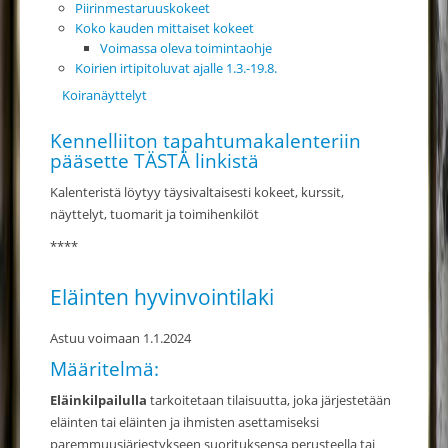
Piirinmestaruuskokeet
Koko kauden mittaiset kokeet
Voimassa oleva toimintaohje
Koirien irtipitoluvat ajalle 1.3.-19.8.
Koiranäyttelyt
Kennelliiton tapahtumakalenteriin
pääsette
TÄSTÄ linkistä
Kalenteristä löytyy täysivaltaisesti kokeet, kurssit,
näyttelyt, tuomarit ja toimihenkilöt
****
Eläinten hyvinvointilaki
Astuu voimaan 1.1.2024
Määritelmä:
Eläinkilpailulla
tarkoitetaan tilaisuutta, joka järjestetään
eläinten tai eläinten ja ihmisten asetta­miseksi
paremmuusjärjestykseen suorituksensa perusteella tai