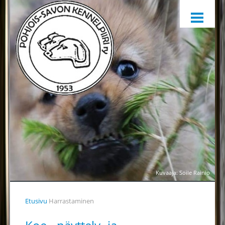
ETUSIVU
HARRASTAMINEN
KENNELPIIRI
SÄÄNNÖT, OHJEET JA LOMAKKEET
KENNELPIIRIN JAOSTOT
YHTEYSTIEDOT
YHTEINEN VUOSIKELLO
PALKINTOTUOMARIT
TIEDOTTAMINEN
Kuvaaja: Soile Rainio
TOIMINTAA HELPOTTAMAAN
Etusivu
Harrastaminen
LÄHETÄ PALAUTETTA