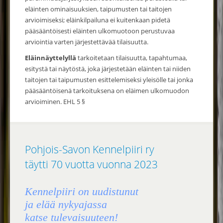
eläinten ominaisuuksien, taipu­musten tai taitojen
arvioimiseksi; eläinkilpailuna ei kuitenkaan pidetä
pääsääntöisesti eläinten ulkomuotoon perustuvaa
arviointia varten järjestettävää tilaisuutta.
Eläinnäyttelyllä
tarkoite­taan tilaisuutta, tapahtumaa,
esitystä tai näytöstä, joka järjestetään eläinten tai niiden
taitojen tai taipumusten esittelemiseksi yleisölle tai jonka
pääsääntöisenä tarkoituksena on eläimen ulkomuodon
arvioiminen. EHL 5 §
Pohjois-Savon Kennelpiiri ry
täytti 70 vuotta vuonna 2023
Kennelpiiri on uudistunut
ja elää nykyajassa
katse tulevaisuuteen!