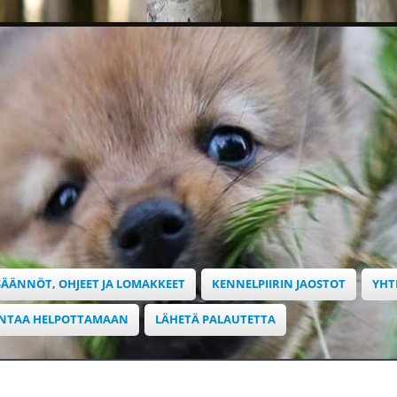
SÄÄNNÖT, OHJEET JA LOMAKKEET
KENNELPIIRIN JAOSTOT
YHT
INTAA HELPOTTAMAAN
LÄHETÄ PALAUTETTA