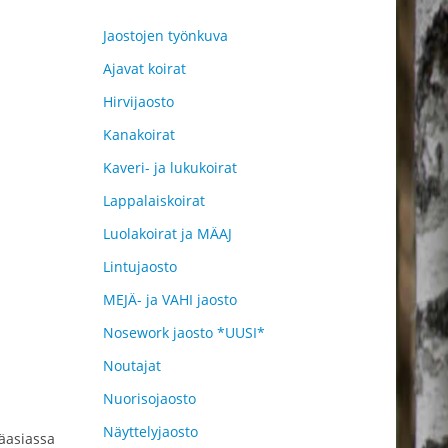
Jaostojen työnkuva
Ajavat koirat
Hirvijaosto
Kanakoirat
Kaveri- ja lukukoirat
Lappalaiskoirat
Luolakoirat ja MÄAJ
Lintujaosto
MEJÄ- ja VAHI jaosto
Nosework jaosto *UUSI*
Noutajat
Nuorisojaosto
Näyttelyjaosto
ääasiassa