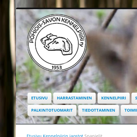
ETUSIVU
HARRASTAMINEN
KENNELPIIRI
PALKINTOTUOMARIT
TIEDOTTAMINEN
TOIM
Etusivu
Kennelpiirin jaostot
Spanielit