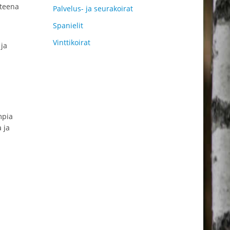
tteena
Palvelus- ja seurakoirat
Spanielit
Vinttikoirat
ja
mpia
 ja