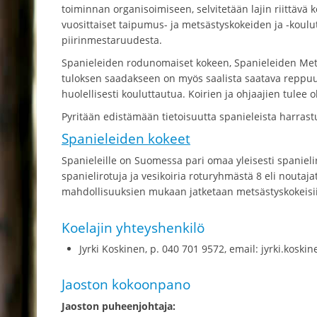
toiminnan organisoimiseen, selvitetään lajin riittävä 
vuosittaiset taipumus- ja metsästyskokeiden ja -koulut
piirinmestaruudesta.
Spanieleiden rodunomaiset kokeen, Spanieleiden Met
tuloksen saadakseen on myös saalista saatava reppuu
huolellisesti kouluttautua. Koirien ja ohjaajien tulee ol
Pyritään edistämään tietoisuutta spanieleista harrast
Spanieleiden kokeet
Spanieleille on Suomessa pari omaa yleisesti spanielir
spanielirotuja ja vesikoiria roturyhmästä 8 eli noutaja
mahdollisuuksien mukaan jatketaan metsästyskokeisiin.
Koelajin yhteyshenkilö
Jyrki Koskinen, p. 040 701 9572, email: jyrki.koskin
Jaoston kokoonpano
Jaoston puheenjohtaja: