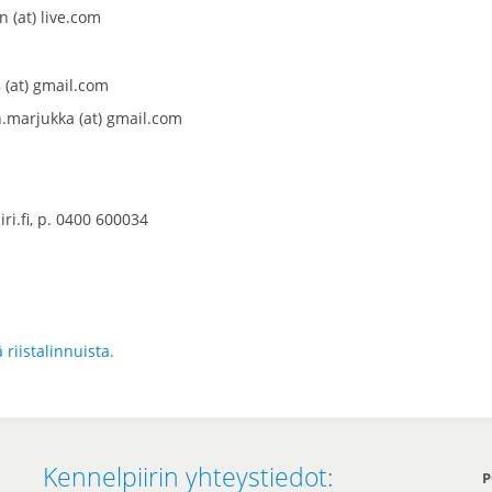
n (at) live.com
8 (at) gmail.com
n.marjukka (at) gmail.com
iri.fi, p. 0400 600034
 riistalinnuista.
Kennelpiirin yhteystiedot:
P