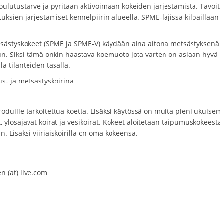
koulutustarve ja pyritään aktivoimaan kokeiden järjestämistä. Tavoi
uksien järjestämiset kennelpiirin alueella. SPME-lajissa kilpaillaan
sästyskokeet (SPME ja SPME-V) käydään aina aitona metsästyksenä 
n. Siksi tämä onkin haastava koemuoto jota varten on asiaan hyvä
la tilanteiden tasalla.
us- ja metsästyskoirina.
oduille tarkoitettua koetta. Lisäksi käytössä on muita pienilukuise
t, ylösajavat koirat ja vesikoirat. Kokeet aloitetaan taipumuskokeesta
 Lisäksi viiriäiskoirilla on oma kokeensa.
en (at) live.com