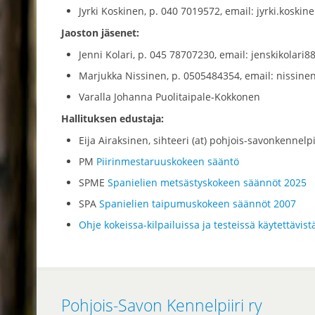
Jyrki Koskinen, p. 040 7019572, email: jyrki.koskine
Jaoston jäsenet:
Jenni Kolari, p. 045 78707230, email: jenskikolari8
Marjukka Nissinen, p. 0505484354, email: nissine
Varalla Johanna Puolitaipale-Kokkonen
Hallituksen edustaja:
Eija Airaksinen, sihteeri (at) pohjois-savonkennelpi
PM
Piirinmestaruuskokeen sääntö
SPME
Spanielien metsästyskokeen säännöt 2025
SPA
Spanielien taipumuskokeen säännöt 2007
Ohje kokeissa-kilpailuissa ja testeissä käytettävistä
Pohjois-Savon Kennelpiiri ry