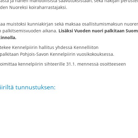
asta ja hänen mahdollisista saavutuksistaan, sekä hakijan perustelu
uoden Nuoreksi koiraharrastajaksi.
ttaa muistoksi kunniakirjan sekä maksaa osallistumismaksun nuore
yn palkitsemisvuoden aikana.
Lisäksi Vuoden nuori palkitaan Suo
innolla.
tekee Kennelpiirin hallitus yhdessä Kennelliiton
palkitaan Pohjois-Savon Kennelpiirin vuosikokouksessa.
toimittaa kennelpiirin sihteerille 31.1. mennessä osoitteeseen
iriltä tunnustuksen: