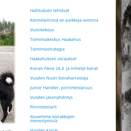
Hallituksen tehtävät
Kennelpiirissä on paikkoja avoinna
Vuosikokous
Toimintakeskus Haakahus
Toimintastrategia
Haakahuksen varaukset
Koiran Päivä 24.4. ja nimetyt koirat
Vuoden Nuori koiraharrastaja
Junior Handler, piirinmestaruus
Vuoden jäsenyhdistys
Piirinmestarit
Alueemme koirakkojen
menestymisiä
Vuoden Koirat