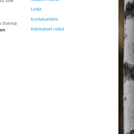
t sille
Linkit
Kuntaluettelo
n itsensä
Kotimaiset rodut
men