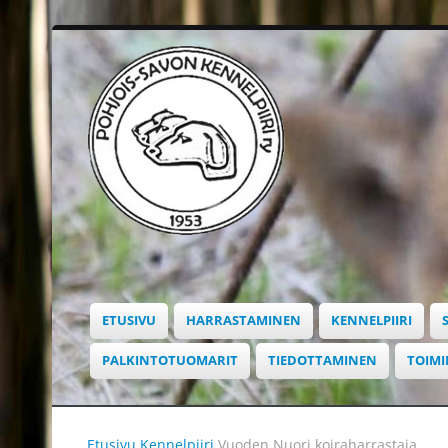
ETUSIVU
HARRASTAMINEN
KENNELPIIRI
PALKINTOTUOMARIT
TIEDOTTAMINEN
TOIM
Etusivu
Kennelpiiri
Vuoden Nuori koiraharrastaja