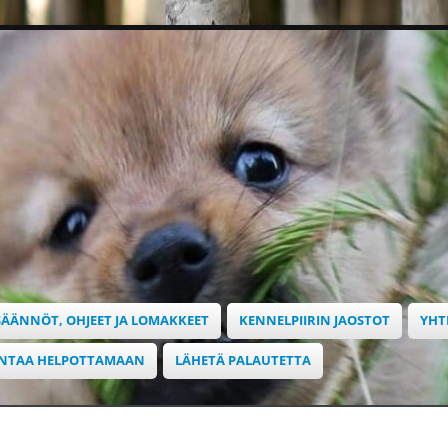
SÄÄNNÖT, OHJEET JA LOMAKKEET
KENNELPIIRIN JAOSTOT
YHT
INTAA HELPOTTAMAAN
LÄHETÄ PALAUTETTA