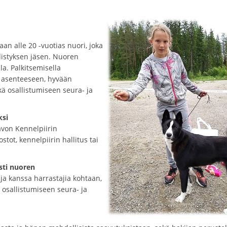
an alle 20 -vuotias nuori, joka
distyksen jäsen. Nuoren
la. Palkitsemisella
n asenteeseen, hyvään
ä osallistumiseen seura- ja
ksi
avon Kennelpiirin
stot, kennelpiirin hallitus tai
esti nuoren
ja kanssa harrastajia kohtaan,
osallistumiseen seura- ja