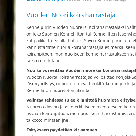
Vuoden Nuori koiraharrastaja
Kennelpiirin Vuoden Nuoreksi Koiraharrastajaksi valita
on joko Suomen Kennelliiton tai Kennelliiton jäsenyh
kotipaikka tulee olla Pohjois-Savon Kennelpiirin alueel
kannustamme nuoria koiraharrastajia esimerkillisee
koiranpitoon, monipuoliseen kennelharrastukseen sek
talkootoimintaan
Nuorta voi esittää Vuoden nuoreksi koiraharrastaja
Vuoden Nuorta Koiraharrastajaa voi esittää Pohjois-S
jäsenyhdistys, nuoren tunteva henkilö, kennelpiirin jao
Kennelliiton nuorisotoimikunta.
Valintaa tehdessä tulee kiinnittää huomiota erityis
Nuoren oikeaan ja esimerkilliseen asenteeseen koiria 
hyvään koiranpitoon, monipuoliseen harrastamiseen, 
talkootoimintaan jne.
Esitykseen pyydetään kirjaamaan