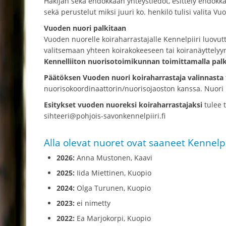
Hakijan sekä ehdokkaan yhteystiedot, esittely ehdokka
sekä perustelut miksi juuri ko. henkilö tulisi valita V
Vuoden nuori palkitaan
Vuoden nuorelle koiraharrastajalle Kennelpiiri luovu
valitsemaan yhteen koirakokeeseen tai koiranäyttely
Kennelliiton nuorisotoimikunnan toimittamalla palk
Päätöksen Vuoden nuori koiraharrastaja valinnasta
nuorisokoordinaattorin/nuorisojaoston kanssa. Nuori 
Esitykset vuoden nuoreksi koiraharrastajaksi
tulee 
sihteeri@pohjois-savonkennelpiiri.fi
Alla olevat nuoret ovat saaneet Kennelpi
2026:
Anna Mustonen, Kaavi
2025:
Iida Miettinen, Kuopio
2024:
Olga Turunen, Kuopio
2023:
ei nimetty
2022:
Ea Marjokorpi, Kuopio