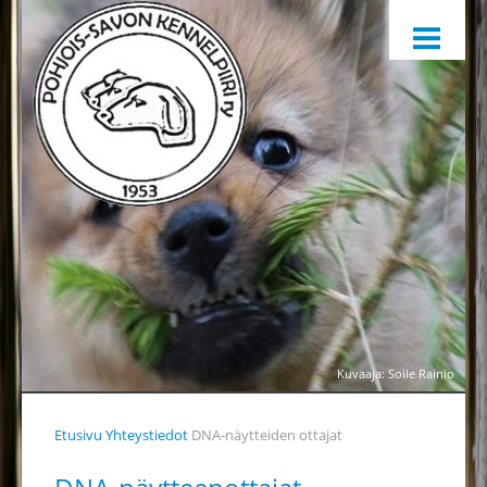
ETUSIVU
HARRASTAMINEN
KENNELPIIRI
SÄÄNNÖT, OHJEET JA LOMAKKEET
KENNELPIIRIN JAOSTOT
YHTEYSTIEDOT
YHTEINEN VUOSIKELLO
PALKINTOTUOMARIT
TIEDOTTAMINEN
Kuvaaja: Soile Rainio
TOIMINTAA HELPOTTAMAAN
Etusivu
Yhteystiedot
DNA-näytteiden ottajat
LÄHETÄ PALAUTETTA