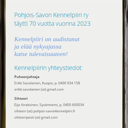
Pohjois-Savon Kennelpiiri ry
täytti 70 vuotta vuonna 2023
Kennelpiiri on uudistunut
ja elää nykyajassa
katse tulevaisuuteen!
Kennelpiirin yhteystiedot:
Puheenjohtaja
Erkki Savolainen, Kuopio, p. 0400 934 158
erkki.savolainen (at) gmail.com
Sihteeri
Eija Airaksinen, Syvänniemi, p. 0400 600034
sihteeri (at) pohjois-savonkennelpiiri.fi
sihteeriposti (at) gmail.com