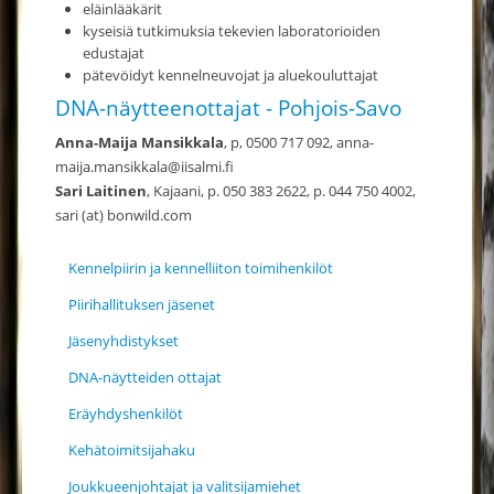
eläinlääkärit
kyseisiä tutkimuksia tekevien laboratorioiden
edustajat
pätevöidyt kennelneuvojat ja aluekouluttajat
DNA-näytteenottajat - Pohjois-Savo
Anna-Maija Mansikkala
, p, 0500 717 092, anna-
maija.mansikkala@iisalmi.fi
Sari Laitinen
, Kajaani, p. 050 383 2622, p. 044 750 4002,
sari (at) bonwild.com
Kennelpiirin ja kennelliiton toimihenkilöt
Piirihallituksen jäsenet
Jäsenyhdistykset
DNA-näytteiden ottajat
Eräyhdyshenkilöt
Kehätoimitsijahaku
Joukkueenjohtajat ja valitsijamiehet