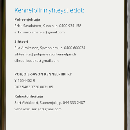
Kennelpiirin yhteystiedot:
Puheenjohtaja
Erkki Savolainen, Kuopio, p. 0400 934 158
erkki.savolainen (at) gmail.com
Sihteeri
Eija Airaksinen, Syvänniemi, p. 0400 600034
sihteeri (at) pohjois-savonkennelpiiri.fi
sihteeriposti (at) gmail.com
POHJOIS-SAVON KENNELPIIRI RY
Y-1654402-9
FI03 5482 3720 0031 85
Rahastonhoitaja
Sari Vähäkoski, Suonenjoki, p. 044 333 2487
vahakoski.sari (at) gmail.com