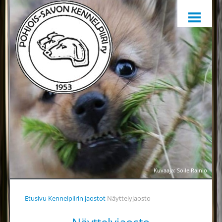
ETUSIVU
HARRASTAMINEN
KENNELPIIRI
SÄÄNNÖT, OHJEET JA LOMAKKEET
KENNELPIIRIN JAOSTOT
YHTEYSTIEDOT
YHTEINEN VUOSIKELLO
PALKINTOTUOMARIT
TIEDOTTAMINEN
Kuvaaja: Soile Rainio
TOIMINTAA HELPOTTAMAAN
Etusivu
Kennelpiirin jaostot
Näyttelyjaosto
LÄHETÄ PALAUTETTA