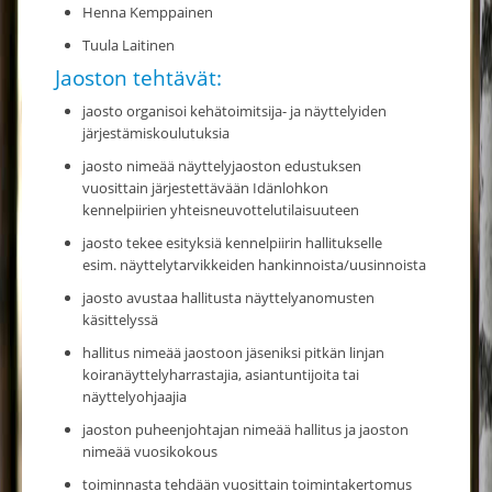
Henna Kemppainen
Tuula Laitinen
Jaoston tehtävät:
jaosto organisoi kehätoimitsija- ja näyttelyiden
järjestämiskoulutuksia
jaosto nimeää näyttelyjaoston edustuksen
vuosittain järjestettävään Idänlohkon
kennelpiirien yhteisneuvottelutilaisuuteen
jaosto tekee esityksiä kennelpiirin hallitukselle
esim. näyttelytarvikkeiden hankinnoista/uusinnoista
jaosto avustaa hallitusta näyttelyanomusten
käsittelyssä
hallitus nimeää jaostoon jäseniksi pitkän linjan
koiranäyttelyharrastajia, asiantuntijoita tai
näyttelyohjaajia
jaoston puheenjohtajan nimeää hallitus ja jaoston
nimeää vuosikokous
toiminnasta tehdään vuosittain toimintakertomus