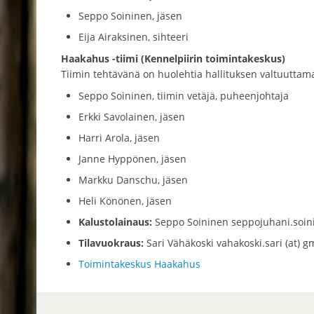
Seppo Soininen, jäsen
Eija Airaksinen, sihteeri
Haakahus -tiimi (Kennelpiirin toimintakeskus)
Tiimin tehtävänä on huolehtia hallituksen valtuuttam
Seppo Soininen, tiimin vetäjä, puheenjohtaja
Erkki Savolainen, jäsen
Harri Arola, jäsen
Janne Hyppönen, jäsen
Markku Danschu, jäsen
Heli Könönen, jäsen
Kalustolainaus:
Seppo Soininen seppojuhani.soini
Tilavuokraus:
Sari Vähäkoski vahakoski.sari (at) g
Toimintakeskus Haakahus