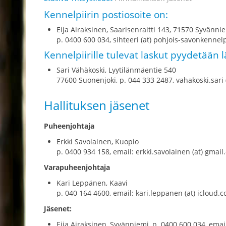
Kennelpiirin postiosoite on:
Eija Airaksinen, Saarisenraitti 143, 71570 Syvänni
p. 0400 600 034, sihteeri (at) pohjois-savonkennelpi
Kennelpiirille tulevat laskut pyydetään
Sari Vähäkoski, Lyytilänmäentie 540
77600 Suonenjoki, p. 044 333 2487, vahakoski.sari 
Hallituksen jäsenet
Puheenjohtaja
Erkki Savolainen, Kuopio
p. 0400 934 158, email: erkki.savolainen (at) gmai
Varapuheenjohtaja
Kari Leppänen, Kaavi
p. 040 164 4600, email: kari.leppanen (at) icloud.
Jäsenet:
Eija Airaksinen, Syvänniemi, p. 0400 600 034, email: