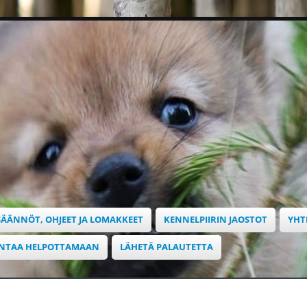
SÄÄNNÖT, OHJEET JA LOMAKKEET
KENNELPIIRIN JAOSTOT
YHT
INTAA HELPOTTAMAAN
LÄHETÄ PALAUTETTA