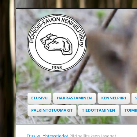
ETUSIVU
HARRASTAMINEN
KENNELPIIRI
PALKINTOTUOMARIT
TIEDOTTAMINEN
TOIM
Etusivu
Yhteystiedot
Piirihallituksen jäsenet