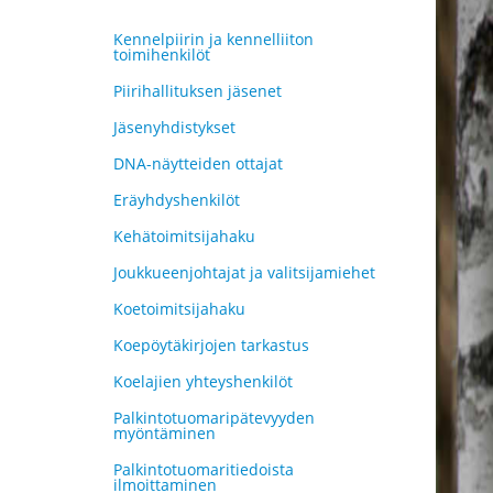
Kennelpiirin ja kennelliiton
toimihenkilöt
Piirihallituksen jäsenet
Jäsenyhdistykset
DNA-näytteiden ottajat
Eräyhdyshenkilöt
Kehätoimitsijahaku
Joukkueenjohtajat ja valitsijamiehet
Koetoimitsijahaku
Koepöytäkirjojen tarkastus
Koelajien yhteyshenkilöt
Palkintotuomaripätevyyden
myöntäminen
Palkintotuomaritiedoista
ilmoittaminen