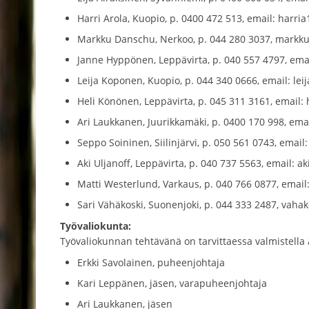
Harri Arola, Kuopio, p. 0400 472 513, email: harria
Markku Danschu, Nerkoo, p. 044 280 3037, markku
Janne Hyppönen, Leppävirta, p. 040 557 4797, ema
Leija Koponen, Kuopio, p. 044 340 0666, email: leij
Heli Könönen, Leppävirta, p. 045 311 3161, email:
Ari Laukkanen, Juurikkamäki, p. 0400 170 998, emai
Seppo Soininen, Siilinjärvi, p. 050 561 0743, emai
Aki Uljanoff, Leppävirta, p. 040 737 5563, email: ak
Matti Westerlund, Varkaus, p. 040 766 0877, email
Sari Vähäkoski, Suonenjoki, p. 044 333 2487, vahak
Työvaliokunta:
Työvaliokunnan tehtävänä on tarvittaessa valmistella a
Erkki Savolainen, puheenjohtaja
Kari Leppänen, jäsen, varapuheenjohtaja
Ari Laukkanen, jäsen