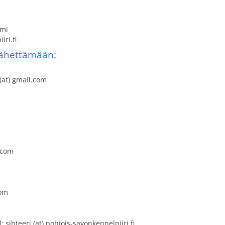
emi
iri.fi
 lähettämään:
(at) gmail.com
l.com
com
 sihteeri (at) pohjois-savonkennelpiiri.fi