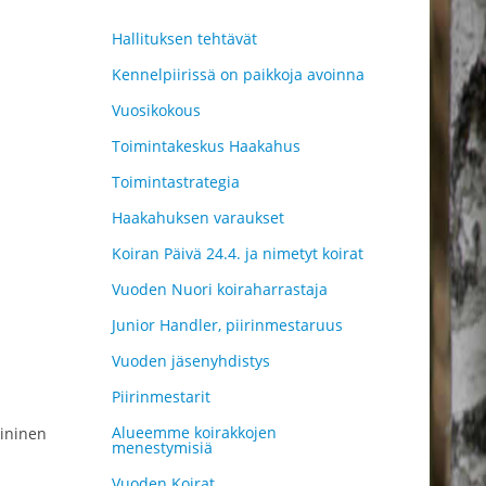
Hallituksen tehtävät
Kennelpiirissä on paikkoja avoinna
Vuosikokous
Toimintakeskus Haakahus
Toimintastrategia
Haakahuksen varaukset
Koiran Päivä 24.4. ja nimetyt koirat
Vuoden Nuori koiraharrastaja
Junior Handler, piirinmestaruus
Vuoden jäsenyhdistys
Piirinmestarit
Alueemme koirakkojen
oininen
menestymisiä
Vuoden Koirat