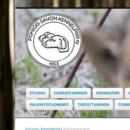
ETUSIVU
HARRASTAMINEN
KENNELPIIRI
PALKINTOTUOMARIT
TIEDOTTAMINEN
TOIM
Etusivu
Kennelpiiri
Piirinmestarit