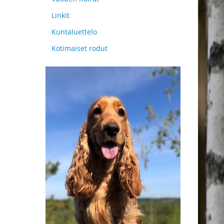
Linkit
Kuntaluettelo
Kotimaiset rodut