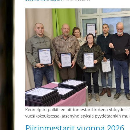
Kennelpiiri palkitsee piirinmestarit kokeen yhteydessä
vuosikokouksessa. Jäsenyhdistyksiä pyydetäänkin mui
Piirinmestarit vuonna 2026