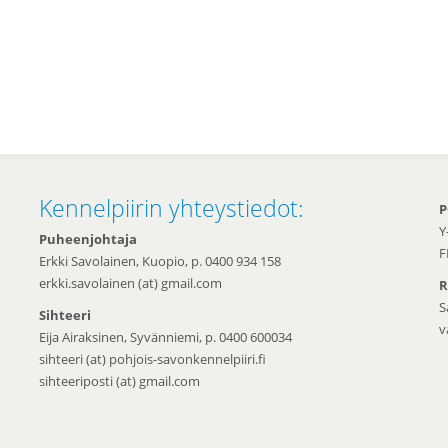
Kennelpiirin yhteystiedot:
P
Y
Puheenjohtaja
F
Erkki Savolainen, Kuopio, p. 0400 934 158
erkki.savolainen (at) gmail.com
R
S
Sihteeri
v
Eija Airaksinen, Syvänniemi, p. 0400 600034
sihteeri (at) pohjois-savonkennelpiiri.fi
sihteeriposti (at) gmail.com