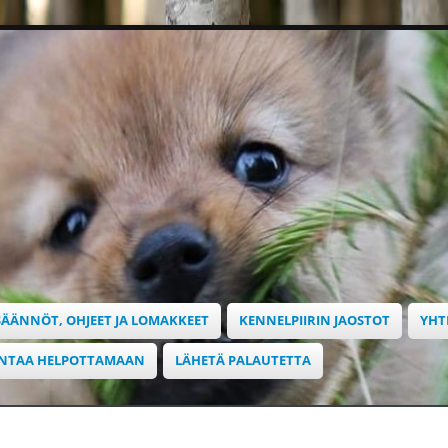
SÄÄNNÖT, OHJEET JA LOMAKKEET
KENNELPIIRIN JAOSTOT
YHT
INTAA HELPOTTAMAAN
LÄHETÄ PALAUTETTA