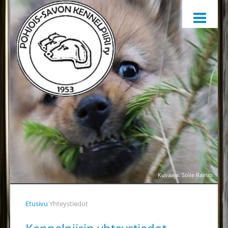
ETUSIVU
HARRASTAMINEN
KENNELPIIRI
SÄÄNNÖT, OHJEET JA LOMAKKEET
KENNELPIIRIN JAOSTOT
YHTEYSTIEDOT
YHTEINEN VUOSIKELLO
PALKINTOTUOMARIT
TIEDOTTAMINEN
Kuvaaja: Soile Rainio
TOIMINTAA HELPOTTAMAAN
Etusivu
Yhteystiedot
LÄHETÄ PALAUTETTA