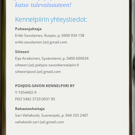
katse tulevaisuuteen!
Kennelpiirin yhteystiedot:
Puheenjohtaja
Erkki Savolainen, Kuopio, p. 0400 934 158
erkki.savolainen (at) gmail.com
Sihteeri
Eija Airaksinen, Syvänniemi, p. 0400 600034
sihteeri (at) pohjois-savonkennelpiiri.fi
sihteeriposti (at) gmail.com
POHJOIS-SAVON KENNELPIIRI RY
Y-1654402-9
FI03 5482 3720 0031 85
Rahastonhoitaja
Sari Vähäkoski, Suonenjoki, p. 044 333 2487
vahakoski.sari (at) gmail.com