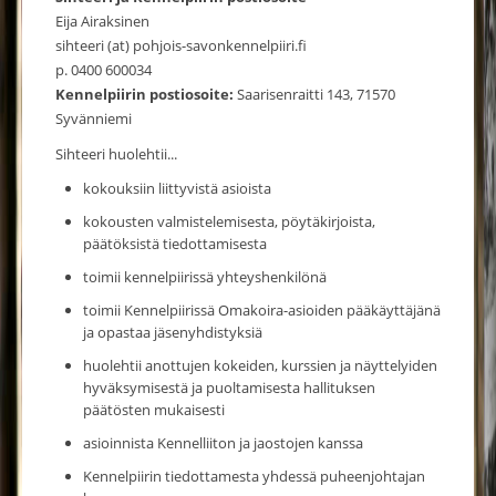
Eija Airaksinen
sihteeri (at) pohjois-savonkennelpiiri.fi
p. 0400 600034
Kennelpiirin postiosoite:
Saarisenraitti 143, 71570
Syvänniemi
Sihteeri huolehtii...
kokouksiin liittyvistä asioista
kokousten valmistelemisesta, pöytäkirjoista,
päätöksistä tiedottamisesta
toimii kennelpiirissä yhteyshenkilönä
toimii Kennelpiirissä Omakoira-asioiden pääkäyttäjänä
ja opastaa jäsenyhdistyksiä
huolehtii anottujen kokeiden, kurssien ja näyttelyiden
hyväksymisestä ja puoltamisesta hallituksen
päätösten mukaisesti
asioinnista Kennelliiton ja jaostojen kanssa
Kennelpiirin tiedottamesta yhdessä puheenjohtajan