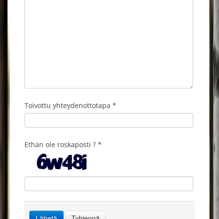
Toivottu yhteydenottotapa *
Ethän ole roskaposti ? *
Lähetä
Tyhjennä