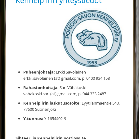
Kennelpiirin yhteystiedot
Puheenjohtaja:
Erkki Savolainen
erkki.savolainen (at) gmail.com, p. 0400 934 158
Rahastonhoitaja:
Sari Vähäkoski
vahakoski.sari (at) gmail.com, p. 044 333 2487
Kennelpiirin laskutusosoite:
Lyytilänmäentie 540,
77600 Suonenjoki
Y-tunnus:
Y-1654402-9
Sihteeri ja Kennelpiirin postiosoite