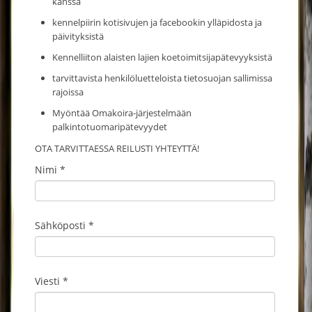
kanssa
kennelpiirin kotisivujen ja facebookin ylläpidosta ja
päivityksistä
Kennelliiton alaisten lajien koetoimitsijapätevyyksistä
tarvittavista henkilöluetteloista tietosuojan sallimissa
rajoissa
Myöntää Omakoira-järjestelmään
palkintotuomaripätevyydet
OTA TARVITTAESSA REILUSTI YHTEYTTÄ!
Nimi *
Sähköposti *
Viesti *