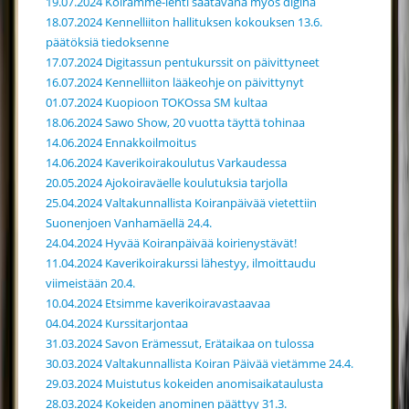
19.07.2024 Koiramme-lehti saatavana myös diginä
18.07.2024 Kennelliiton hallituksen kokouksen 13.6.
päätöksiä tiedoksenne
17.07.2024 Digitassun pentukurssit on päivittyneet
16.07.2024 Kennelliiton lääkeohje on päivittynyt
01.07.2024 Kuopioon TOKOssa SM kultaa
18.06.2024 Sawo Show, 20 vuotta täyttä tohinaa
14.06.2024 Ennakkoilmoitus
14.06.2024 Kaverikoirakoulutus Varkaudessa
20.05.2024 Ajokoiraväelle koulutuksia tarjolla
25.04.2024 Valtakunnallista Koiranpäivää vietettiin
Suonenjoen Vanhamäellä 24.4.
24.04.2024 Hyvää Koiranpäivää koirienystävät!
11.04.2024 Kaverikoirakurssi lähestyy, ilmoittaudu
viimeistään 20.4.
10.04.2024 Etsimme kaverikoiravastaavaa
04.04.2024 Kurssitarjontaa
31.03.2024 Savon Erämessut, Erätaikaa on tulossa
30.03.2024 Valtakunnallista Koiran Päivää vietämme 24.4.
29.03.2024 Muistutus kokeiden anomisaikataulusta
28.03.2024 Kokeiden anominen päättyy 31.3.