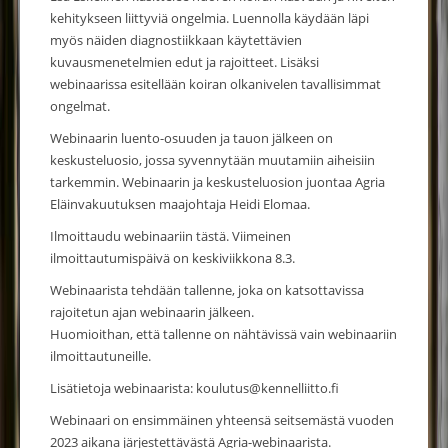
kehitykseen liittyviä ongelmia. Luennolla käydään läpi
myös näiden diagnostiikkaan käytettävien
kuvausmenetelmien edut ja rajoitteet. Lisäksi
webinaarissa esitellään koiran olkanivelen tavallisimmat
ongelmat.
Webinaarin luento-osuuden ja tauon jälkeen on
keskusteluosio, jossa syvennytään muutamiin aiheisiin
tarkemmin. Webinaarin ja keskusteluosion juontaa Agria
Eläinvakuutuksen maajohtaja Heidi Elomaa.
Ilmoittaudu webinaariin tästä. Viimeinen
ilmoittautumispäivä on keskiviikkona 8.3.
Webinaarista tehdään tallenne, joka on katsottavissa
rajoitetun ajan webinaarin jälkeen.
Huomioithan, että tallenne on nähtävissä vain webinaariin
ilmoittautuneille.
Lisätietoja webinaarista: koulutus@kennelliitto.fi
Webinaari on ensimmäinen yhteensä seitsemästä vuoden
2023 aikana järjestettävästä Agria-webinaarista.