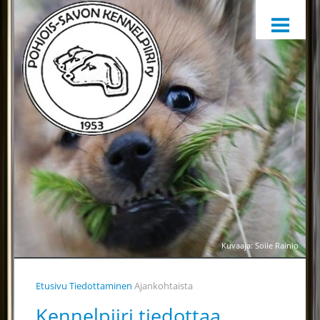
ETUSIVU
HARRASTAMINEN
KENNELPIIRI
SÄÄNNÖT, OHJEET JA LOMAKKEET
KENNELPIIRIN JAOSTOT
YHTEYSTIEDOT
YHTEINEN VUOSIKELLO
PALKINTOTUOMARIT
TIEDOTTAMINEN
Kuvaaja: Soile Rainio
TOIMINTAA HELPOTTAMAAN
Etusivu
Tiedottaminen
Ajankohtaista
LÄHETÄ PALAUTETTA
Kennelpiiri tiedottaa