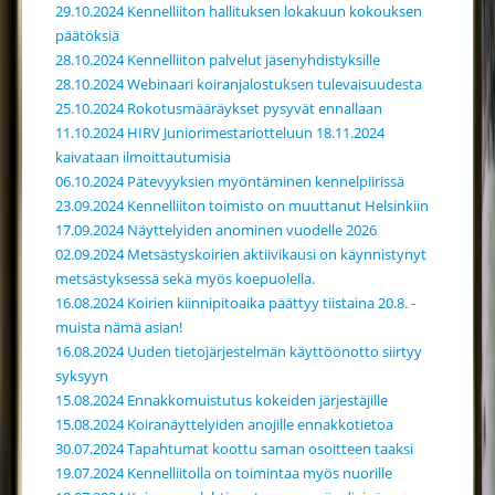
29.10.2024 Kennelliiton hallituksen lokakuun kokouksen
päätöksiä
28.10.2024 Kennelliiton palvelut jäsenyhdistyksille
28.10.2024 Webinaari koiranjalostuksen tulevaisuudesta
25.10.2024 Rokotusmääräykset pysyvät ennallaan
11.10.2024 HIRV Juniorimestariotteluun 18.11.2024
kaivataan ilmoittautumisia
06.10.2024 Pätevyyksien myöntäminen kennelpiirissä
23.09.2024 Kennelliiton toimisto on muuttanut Helsinkiin
17.09.2024 Näyttelyiden anominen vuodelle 2026
02.09.2024 Metsästyskoirien aktiivikausi on käynnistynyt
metsästyksessä sekä myös koepuolella.
16.08.2024 Koirien kiinnipitoaika päättyy tiistaina 20.8. -
muista nämä asian!
16.08.2024 Uuden tietojärjestelmän käyttöönotto siirtyy
syksyyn
15.08.2024 Ennakkomuistutus kokeiden järjestäjille
15.08.2024 Koiranäyttelyiden anojille ennakkotietoa
30.07.2024 Tapahtumat koottu saman osoitteen taaksi
19.07.2024 Kennelliitolla on toimintaa myös nuorille