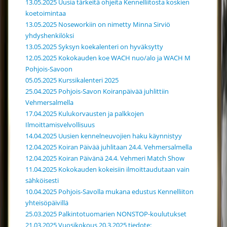
13.05.2025 Uusia tärkeitä ohjeita Kennelliitosta koskien
koetoimintaa
13.05.2025 Noseworkiin on nimetty Minna Sirviö
yhdyshenkilöksi
13.05.2025 Syksyn koekalenteri on hyväksytty
12.05.2025 Kokokauden koe WACH nuo/alo ja WACH M
Pohjois-Savoon
05.05.2025 Kurssikalenteri 2025
25.04.2025 Pohjois-Savon Koiranpäivää juhlittiin
Vehmersalmella
17.04.2025 Kulukorvausten ja palkkojen
Ilmoittamisvelvollisuus
14.04.2025 Uusien kennelneuvojien haku käynnistyy
12.04.2025 Koiran Päivää juhlitaan 24.4. Vehmersalmella
12.04.2025 Koiran Päivänä 24.4. Vehmeri Match Show
11.04.2025 Kokokauden kokeisiin ilmoittaudutaan vain
sähköisesti
10.04.2025 Pohjois-Savolla mukana edustus Kennelliiton
yhteisöpäivillä
25.03.2025 Palkintotuomarien NONSTOP-koulutukset
21.03.2025 Vuosikokous 20.3.2025 tiedote: