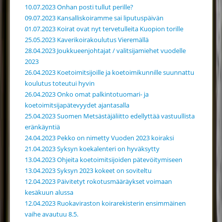
10.07.2023 Onhan posti tullut perille?
09.07.2023 Kansalliskoiramme sai liputuspäivän
01.07.2023 Koirat ovat nyt tervetulleita Kuopion torille
25.05.2023 Kaverikoirakoulutus Vieremällä
28.04.2023 Joukkueenjohtajat / valitsijamiehet vuodelle
2023
26.04.2023 Koetoimitsijoille ja koetoimikunnille suunnattu
koulutus toteutui hyvin
26.04.2023 Onko omat palkintotuomari- ja
koetoimitsijapätevyydet ajantasalla
25.04.2023 Suomen Metsästäjäliitto edellyttää vastuullista
eränkäyntiä
24.04.2023 Pekko on nimetty Vuoden 2023 koiraksi
21.04.2023 Syksyn koekalenteri on hyväksytty
13.04.2023 Ohjeita koetoimitsijoiden pätevöitymiseen
13.04.2023 Syksyn 2023 kokeet on soviteltu
12.04.2023 Päivitetyt rokotusmääräykset voimaan
kesäkuun alussa
12.04.2023 Ruokaviraston koirarekisterin ensimmäinen
vaihe avautuu 8.5.