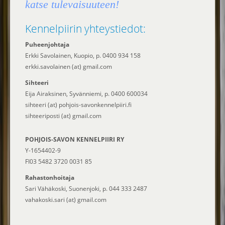
katse tulevaisuuteen!
Kennelpiirin yhteystiedot:
Puheenjohtaja
Erkki Savolainen, Kuopio, p. 0400 934 158
erkki.savolainen (at) gmail.com
Sihteeri
Eija Airaksinen, Syvänniemi, p. 0400 600034
sihteeri (at) pohjois-savonkennelpiiri.fi
sihteeriposti (at) gmail.com
POHJOIS-SAVON KENNELPIIRI RY
Y-1654402-9
FI03 5482 3720 0031 85
Rahastonhoitaja
Sari Vähäkoski, Suonenjoki, p. 044 333 2487
vahakoski.sari (at) gmail.com