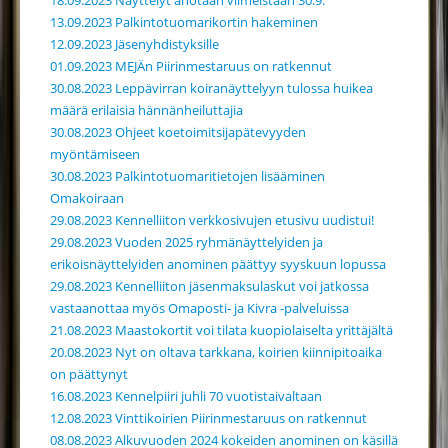
18.09.2023 Näyttelyt anotaan viimeistään 30.9.
13.09.2023 Palkintotuomarikortin hakeminen
12.09.2023 Jäsenyhdistyksille
01.09.2023 MEJÄn Piirinmestaruus on ratkennut
30.08.2023 Leppävirran koiranäyttelyyn tulossa huikea
määrä erilaisia hännänheiluttajia
30.08.2023 Ohjeet koetoimitsijapätevyyden
myöntämiseen
30.08.2023 Palkintotuomaritietojen lisääminen
Omakoiraan
29.08.2023 Kennelliiton verkkosivujen etusivu uudistui!
29.08.2023 Vuoden 2025 ryhmänäyttelyiden ja
erikoisnäyttelyiden anominen päättyy syyskuun lopussa
29.08.2023 Kennelliiton jäsenmaksulaskut voi jatkossa
vastaanottaa myös Omaposti- ja Kivra -palveluissa
21.08.2023 Maastokortit voi tilata kuopiolaiselta yrittäjältä
20.08.2023 Nyt on oltava tarkkana, koirien kiinnipitoaika
on päättynyt
16.08.2023 Kennelpiiri juhli 70 vuotistaivaltaan
12.08.2023 Vinttikoirien Piirinmestaruus on ratkennut
08.08.2023 Alkuvuoden 2024 kokeiden anominen on käsillä