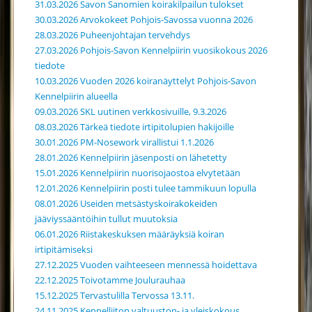
31.03.2026 Savon Sanomien koirakilpailun tulokset
30.03.2026 Arvokokeet Pohjois-Savossa vuonna 2026
28.03.2026 Puheenjohtajan tervehdys
27.03.2026 Pohjois-Savon Kennelpiirin vuosikokous 2026
tiedote
10.03.2026 Vuoden 2026 koiranäyttelyt Pohjois-Savon
Kennelpiirin alueella
09.03.2026 SKL uutinen verkkosivuille, 9.3.2026
08.03.2026 Tärkeä tiedote irtipitolupien hakijoille
30.01.2026 PM-Nosework virallistui 1.1.2026
28.01.2026 Kennelpiirin jäsenposti on lähetetty
15.01.2026 Kennelpiirin nuorisojaostoa elvytetään
12.01.2026 Kennelpiirin posti tulee tammikuun lopulla
08.01.2026 Useiden metsästyskoirakokeiden
jääviyssääntöihin tullut muutoksia
06.01.2026 Riistakeskuksen määräyksiä koiran
irtipitämiseksi
27.12.2025 Vuoden vaihteeseen mennessä hoidettava
22.12.2025 Toivotamme Joulurauhaa
15.12.2025 Tervastulilla Tervossa 13.11.
24.11.2025 Kennelliiton valtuuston- ja yleiskokous