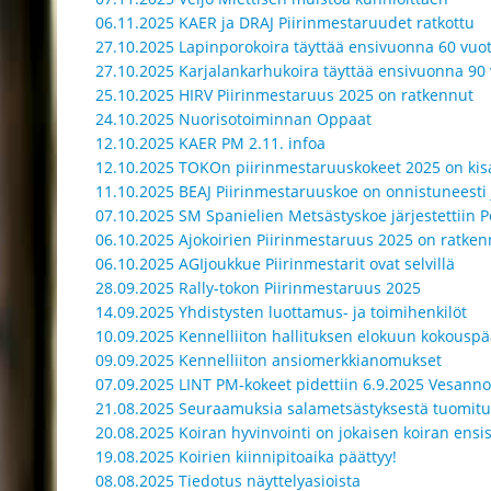
06.11.2025 KAER ja DRAJ Piirinmestaruudet ratkottu
27.10.2025 Lapinporokoira täyttää ensivuonna 60 vuo
27.10.2025 Karjalankarhukoira täyttää ensivuonna 90 
25.10.2025 HIRV Piirinmestaruus 2025 on ratkennut
24.10.2025 Nuorisotoiminnan Oppaat
12.10.2025 KAER PM 2.11. infoa
12.10.2025 TOKOn piirinmestaruuskokeet 2025 on kisa
11.10.2025 BEAJ Piirinmestaruuskoe on onnistuneesti j
07.10.2025 SM Spanielien Metsästyskoe järjestettiin 
06.10.2025 Ajokoirien Piirinmestaruus 2025 on ratken
06.10.2025 AGIjoukkue Piirinmestarit ovat selvillä
28.09.2025 Rally-tokon Piirinmestaruus 2025
14.09.2025 Yhdistysten luottamus- ja toimihenkilöt
10.09.2025 Kennelliiton hallituksen elokuun kokouspä
09.09.2025 Kennelliiton ansiomerkkianomukset
07.09.2025 LINT PM-kokeet pidettiin 6.9.2025 Vesanno
21.08.2025 Seuraamuksia salametsästyksestä tuomitui
20.08.2025 Koiran hyvinvointi on jokaisen koiran ensis
19.08.2025 Koirien kiinnipitoaika päättyy!
08.08.2025 Tiedotus näyttelyasioista