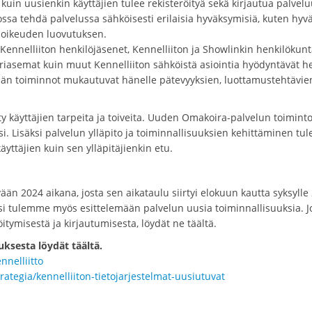
kuin uusienkin käyttäjien tulee rekisteröityä sekä kirjautua palvel
ossa tehdä palvelussa sähköisesti erilaisia hyväksymisiä, kuten hyv
soikeuden luovutuksen.
ennelliiton henkilöjäsenet, Kennelliiton ja Showlinkin henkilökunt
äkäriasemat kuin muut Kennelliiton sähköistä asiointia hyödyntävät h
jän toiminnot mukautuvat hänelle pätevyyksien, luottamustehtävie
ty käyttäjien tarpeita ja toiveita. Uuden Omakoira-palvelun toimint
 Lisäksi palvelun ylläpito ja toiminnallisuuksien kehittäminen tul
yttäjien kuin sen ylläpitäjienkin etu.
ään 2024 aikana, josta sen aikataulu siirtyi elokuun kautta syksylle
 tulemme myös esittelemään palvelun uusia toiminnallisuuksia. J
tymisestä ja kirjautumisesta, löydät ne täältä.
ksesta löydät täältä.
nnelliitto
trategia/kennelliiton-tietojarjestelmat-uusiutuvat