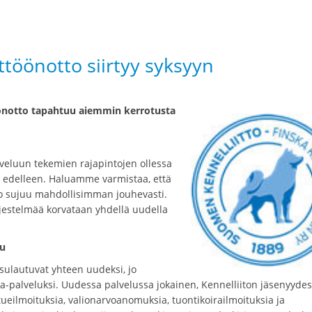
töönotto siirtyy syksyyn
öönotto tapahtuu aiemmin kerrotusta
veluun tekemien rajapintojen ollessa
uu edelleen. Haluamme varmistaa, että
tto sujuu mahdollisimman jouhevasti.
ärjestelmää korvataan yhdellä uudella
lu
 sulautuvat yhteen uudeksi, jo
a-palveluksi. Uudessa palvelussa jokainen, Kennelliiton jäsenyydes
eilmoituksia, valionarvoanomuksia, tuontikoirailmoituksia ja