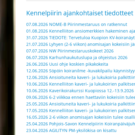
Kennelpiirin ajankohtaiset tiedotteet
07.08.2026 NOME-B Piirinmestaruus on ratkennut
01.08.2026 Kennelliiton ansiomerkkien hakeminen aj
31.07.2026 TIEDOTE: Tervetuloa Kuopion KV-koiranäyt
21.07.2026 Lyhyen (2-6 viikon) anomisajan kokeisiin jär
07.07.2026 NW Piirinmestaruuskokeet 2026
06.07.2026 Karhunhaukutuslupa ja ohjeistus 2026
26.06.2026 Uusi ohje koskien pikakokeita
12.06.2026 Söpöin koiranilme -kuvakilpailu käynnistyy
12.06.2026 Ansioituneita kaveri- ja lukukoiria palkitti
10.06.2026 Kennelliiton kaveri- ja lukukoirien palkit
10.06.2026 Kaverikoirakurssi Kuopiossa 12.-13.9.2026
09.06.2026 6-2 viikkoa ennen haettaviin kokeisiin tulee
25.05.2026 Ansioituneita kaveri- ja lukukoiria palkittii
17.05.2026 Kennelliiton kaveri- ja lukukoirien palkit
16.05.2026 2-6 viikon anomisajan kokeisiin tulee osall
25.04.2026 Pohjois-Savon Kennelpiirin Koiranpäiväjuh
23.04.2026 AGILITYN PM-yksilökisa on kisattu