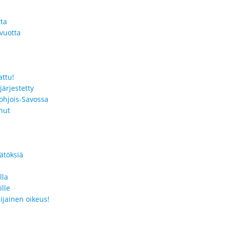
tta
vuotta
ttu!
ärjestetty
Pohjois-Savossa
nut
ätöksiä
lla
lle
ijainen oikeus!