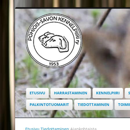
ETUSIVU
HARRASTAMINEN
KENNELPIIRI
PALKINTOTUOMARIT
TIEDOTTAMINEN
TOIM
Etusivu
Tiedottaminen
Ajankohtaista