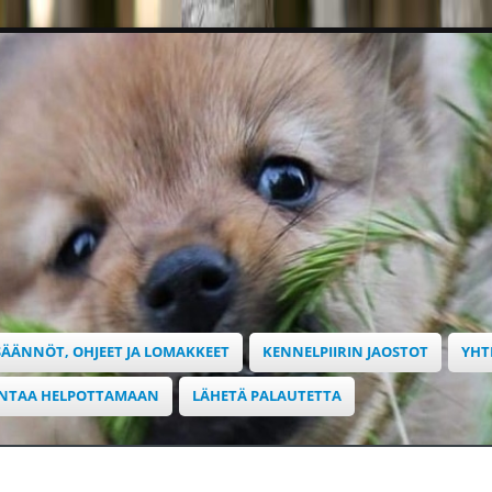
SÄÄNNÖT, OHJEET JA LOMAKKEET
KENNELPIIRIN JAOSTOT
YHT
INTAA HELPOTTAMAAN
LÄHETÄ PALAUTETTA