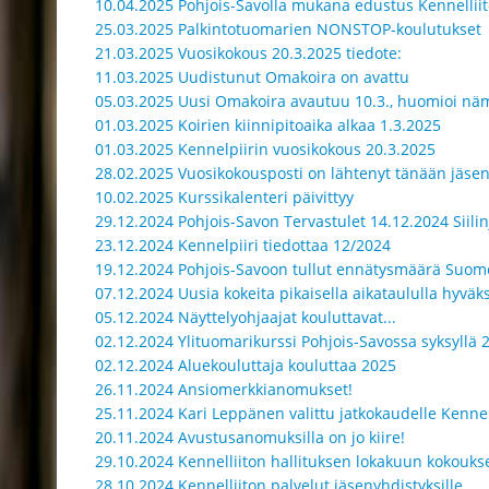
10.04.2025 Pohjois-Savolla mukana edustus Kennelliit
25.03.2025 Palkintotuomarien NONSTOP-koulutukset
21.03.2025 Vuosikokous 20.3.2025 tiedote:
11.03.2025 Uudistunut Omakoira on avattu
05.03.2025 Uusi Omakoira avautuu 10.3., huomioi nä
01.03.2025 Koirien kiinnipitoaika alkaa 1.3.2025
01.03.2025 Kennelpiirin vuosikokous 20.3.2025
28.02.2025 Vuosikokousposti on lähtenyt tänään jäsen
10.02.2025 Kurssikalenteri päivittyy
29.12.2024 Pohjois-Savon Tervastulet 14.12.2024 Siilin
23.12.2024 Kennelpiiri tiedottaa 12/2024
19.12.2024 Pohjois-Savoon tullut ennätysmäärä Suo
07.12.2024 Uusia kokeita pikaisella aikataululla hyväks
05.12.2024 Näyttelyohjaajat kouluttavat...
02.12.2024 Ylituomarikurssi Pohjois-Savossa syksyllä 
02.12.2024 Aluekouluttaja kouluttaa 2025
26.11.2024 Ansiomerkkianomukset!
25.11.2024 Kari Leppänen valittu jatkokaudelle Kennel
20.11.2024 Avustusanomuksilla on jo kiire!
29.10.2024 Kennelliiton hallituksen lokakuun kokouks
28.10.2024 Kennelliiton palvelut jäsenyhdistyksille