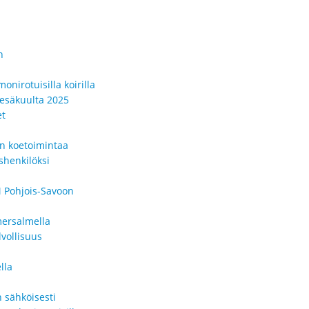
n
onirotuisilla koirilla
kesäkuulta 2025
et
en koetoimintaa
shenkilöksi
 Pohjois-Savoon
mersalmella
vollisuus
lla
 sähköisesti