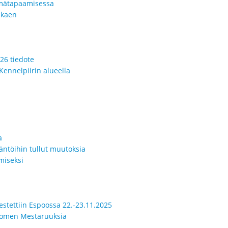
yhmätapaamisessa
lkaen
26 tiedote
Kennelpiirin alueella
a
äntöihin tullut muutoksia
miseksi
jestettiin Espoossa 22.-23.11.2025
Suomen Mestaruuksia