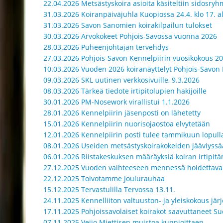
22.04.2026 Metsästyskoira asioita käsiteltiin sidosr
31.03.2026 Koiranpäiväjuhla Kuopiossa 24.4. klo 17. a
31.03.2026 Savon Sanomien koirakilpailun tulokset
30.03.2026 Arvokokeet Pohjois-Savossa vuonna 2026
28.03.2026 Puheenjohtajan tervehdys
27.03.2026 Pohjois-Savon Kennelpiirin vuosikokous 20
10.03.2026 Vuoden 2026 koiranäyttelyt Pohjois-Savon 
09.03.2026 SKL uutinen verkkosivuille, 9.3.2026
08.03.2026 Tärkeä tiedote irtipitolupien hakijoille
30.01.2026 PM-Nosework virallistui 1.1.2026
28.01.2026 Kennelpiirin jäsenposti on lähetetty
15.01.2026 Kennelpiirin nuorisojaostoa elvytetään
12.01.2026 Kennelpiirin posti tulee tammikuun lopull
08.01.2026 Useiden metsästyskoirakokeiden jääviyssä
06.01.2026 Riistakeskuksen määräyksiä koiran irtipitä
27.12.2025 Vuoden vaihteeseen mennessä hoidettava
22.12.2025 Toivotamme Joulurauhaa
15.12.2025 Tervastulilla Tervossa 13.11.
24.11.2025 Kennelliiton valtuuston- ja yleiskokous jär
17.11.2025 Pohjoissavolaiset koirakot saavuttaneet 
07.11.2025 Veijo Miettisen muistoa kunnioittaen