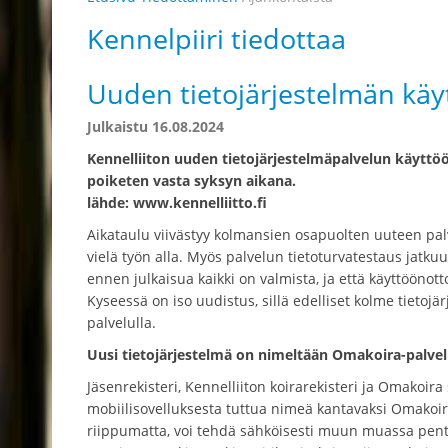
Kennelpiiri tiedottaa
Uuden tietojärjestelmän käyt
Julkaistu 16.08.2024
Kennelliiton uuden tietojärjestelmäpalvelun käytt
poiketen vasta syksyn aikana.
lähde: www.kennelliitto.fi
Aikataulu viivästyy kolmansien osapuolten uuteen pal
vielä työn alla. Myös palvelun tietoturvatestaus jatk
ennen julkaisua kaikki on valmista, ja että käyttööno
Kyseessä on iso uudistus, sillä edelliset kolme tietoj
palvelulla.
Uusi tietojärjestelmä on nimeltään Omakoira-palve
Jäsenrekisteri, Kennelliiton koirarekisteri ja Omakoira
mobiilisovelluksesta tuttua nimeä kantavaksi Omakoir
riippumatta, voi tehdä sähköisesti muun muassa pentu