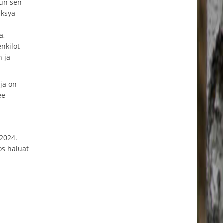
uun sen
äksyä
a,
enkilöt
n ja
oja on
ee
 2024.
os haluat