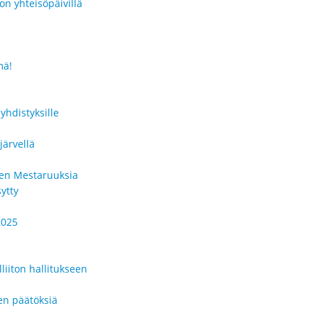
on yhteisöpäivillä
mä!
yhdistyksille
järvellä
men Mestaruuksia
ytty
2025
liiton hallitukseen
en päätöksiä