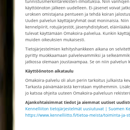
tunnistusmerkintärekisteri-ilmoituksia. Niin vanhojen 
käyttöönoton jälkeen uudelleen. Ei-jäsenet voivat jatk
uroksen omistajana pentueen ja tehdä koiran jalostu
Uuden palvelun käyttäjäryhmät ovat moninaisia. Niin K
kennelpiirit, rotujärjestöt, jäsenyhdistykset, eläinlä
tulevat käyttämään Omakoira-palvelua. Kunkin käyttä
muiden oikeuksien mukaisesti.
Tietojärjestelmien kehityshankkeen aikana on selvitet
pyritty muokkaamaan palvelevammiksi ja selkeämmiksi.
jatkossa olemaan joustavampaa. Se on niin palvelun kä
Käyttöönoton aikataulu
Omakoira-palvelu oli alun perin tarkoitus julkaista kev
Tarkasta päivämäärästä kerrotaan myöhemmin. Lisäksi
jo katsoa ohjeita uuteen Omakoira-palveluun rekisteröi
Ajankohtaisimmat tiedot ja aiemmat uutiset uudistu
Kennelliiton tietojärjestelmät uusiutuvat | Suomen Ke
https://www.kennelliitto.fi/tietoa-meista/toiminta-ja-s