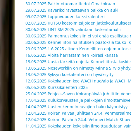
30.07.2025 Palkintotuomaritiedot Omakoiraan
29.07.2025 Kaverikoiravastaavan paikka on auki
09.07.2025 Loppuvuoden kurssikalenteri
02.07.2025 KUTSU koetoimitsijoiden jatkokoulutuksee
30.06.2025 LINT SM 2025 valintaan laskentamalli
30.06.2025 Paimennuskokeisiin ei voi enää osallistua m
30.06.2025 Kennelliiton hallituksen päätöksiä touko- 
29.06.2025 1.6.2025 alkaen Kennelliiton ohjemuutoks
16.05.2025 Aloita harrastaminen koirasi kanssa
13.05.2025 Uusia tärkeitä ohjeita Kennelliitosta koski
13.05.2025 Noseworkiin on nimetty Minna Sirviö yhdy
13.05.2025 Syksyn koekalenteri on hyväksytty
12.05.2025 Kokokauden koe WACH nuo/alo ja WACH M
05.05.2025 Kurssikalenteri 2025
25.04.2025 Pohjois-Savon Koiranpäivää juhlittiin Veh
17.04.2025 Kulukorvausten ja palkkojen Ilmoittamisvel
14.04.2025 Uusien kennelneuvojien haku käynnistyy
12.04.2025 Koiran Päivää juhlitaan 24.4. Vehmersalme
12.04.2025 Koiran Päivänä 24.4. Vehmeri Match Show
11.04.2025 Kokokauden kokeisiin ilmoittaudutaan vain