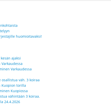
ankohtaista
telyyn
jestäjille huomioitavaksi!
 kesän ajaksi
in Varkaudessa
seminen Varkaudessa
 osallistua väh. 3 koiraa
n Kuopion torilla
seminen Kuopiossa
istua vähintään 3 koiraa.
la 24.4.2026