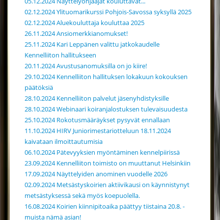
05.12.2024 Näyttelyohjaajat kouluttavat...
02.12.2024 Ylituomarikurssi Pohjois-Savossa syksyllä 2025
02.12.2024 Aluekouluttaja kouluttaa 2025
26.11.2024 Ansiomerkkianomukset!
25.11.2024 Kari Leppänen valittu jatkokaudelle
Kennelliiton hallitukseen
20.11.2024 Avustusanomuksilla on jo kiire!
29.10.2024 Kennelliiton hallituksen lokakuun kokouksen
päätöksiä
28.10.2024 Kennelliiton palvelut jäsenyhdistyksille
28.10.2024 Webinaari koiranjalostuksen tulevaisuudesta
25.10.2024 Rokotusmääräykset pysyvät ennallaan
11.10.2024 HIRV Juniorimestariotteluun 18.11.2024
kaivataan ilmoittautumisia
06.10.2024 Pätevyyksien myöntäminen kennelpiirissä
23.09.2024 Kennelliiton toimisto on muuttanut Helsinkiin
17.09.2024 Näyttelyiden anominen vuodelle 2026
02.09.2024 Metsästyskoirien aktiivikausi on käynnistynyt
metsästyksessä sekä myös koepuolella.
16.08.2024 Koirien kiinnipitoaika päättyy tiistaina 20.8. -
muista nämä asian!