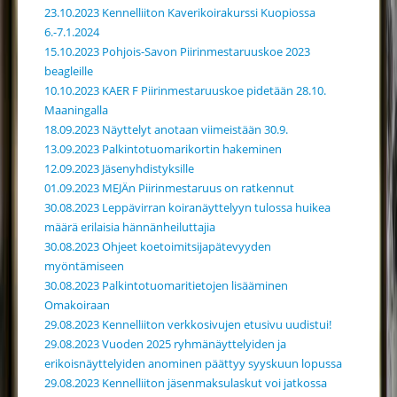
23.10.2023 Kennelliiton Kaverikoirakurssi Kuopiossa
6.-7.1.2024
15.10.2023 Pohjois-Savon Piirinmestaruuskoe 2023
beagleille
10.10.2023 KAER F Piirinmestaruuskoe pidetään 28.10.
Maaningalla
18.09.2023 Näyttelyt anotaan viimeistään 30.9.
13.09.2023 Palkintotuomarikortin hakeminen
12.09.2023 Jäsenyhdistyksille
01.09.2023 MEJÄn Piirinmestaruus on ratkennut
30.08.2023 Leppävirran koiranäyttelyyn tulossa huikea
määrä erilaisia hännänheiluttajia
30.08.2023 Ohjeet koetoimitsijapätevyyden
myöntämiseen
30.08.2023 Palkintotuomaritietojen lisääminen
Omakoiraan
29.08.2023 Kennelliiton verkkosivujen etusivu uudistui!
29.08.2023 Vuoden 2025 ryhmänäyttelyiden ja
erikoisnäyttelyiden anominen päättyy syyskuun lopussa
29.08.2023 Kennelliiton jäsenmaksulaskut voi jatkossa