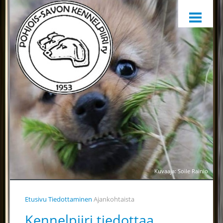
ETUSIVU
HARRASTAMINEN
KENNELPIIRI
SÄÄNNÖT, OHJEET JA LOMAKKEET
KENNELPIIRIN JAOSTOT
YHTEYSTIEDOT
YHTEINEN VUOSIKELLO
PALKINTOTUOMARIT
TIEDOTTAMINEN
Kuvaaja: Soile Rainio
TOIMINTAA HELPOTTAMAAN
Etusivu
Tiedottaminen
Ajankohtaista
LÄHETÄ PALAUTETTA
Kennelpiiri tiedottaa