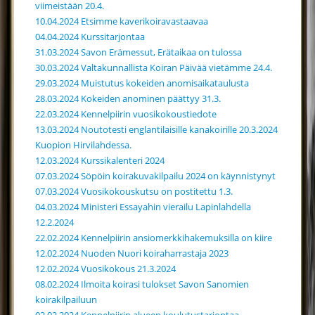
viimeistään 20.4.
10.04.2024 Etsimme kaverikoiravastaavaa
04.04.2024 Kurssitarjontaa
31.03.2024 Savon Erämessut, Erätaikaa on tulossa
30.03.2024 Valtakunnallista Koiran Päivää vietämme 24.4.
29.03.2024 Muistutus kokeiden anomisaikataulusta
28.03.2024 Kokeiden anominen päättyy 31.3.
22.03.2024 Kennelpiirin vuosikokoustiedote
13.03.2024 Noutotesti englantilaisille kanakoirille 20.3.2024
Kuopion Hirvilahdessa.
12.03.2024 Kurssikalenteri 2024
07.03.2024 Söpöin koirakuvakilpailu 2024 on käynnistynyt
07.03.2024 Vuosikokouskutsu on postitettu 1.3.
04.03.2024 Ministeri Essayahin vierailu Lapinlahdella
12.2.2024
22.02.2024 Kennelpiirin ansiomerkkihakemuksilla on kiire
12.02.2024 Nuoden Nuori koiraharrastaja 2023
12.02.2024 Vuosikokous 21.3.2024
08.02.2024 Ilmoita koirasi tulokset Savon Sanomien
koirakilpailuun
02.02.2024 Kennelpiirin alueen koulutustarjontaa