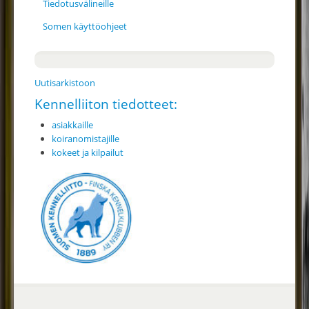
Tiedotusvälineille
Somen käyttöohjeet
Uutisarkistoon
Kennelliiton tiedotteet:
asiakkaille
koiranomistajille
kokeet ja kilpailut