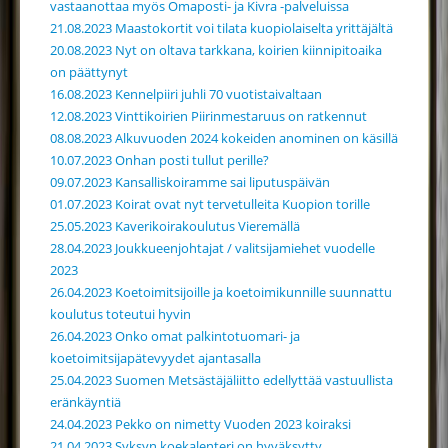
vastaanottaa myös Omaposti- ja Kivra -palveluissa
21.08.2023 Maastokortit voi tilata kuopiolaiselta yrittäjältä
20.08.2023 Nyt on oltava tarkkana, koirien kiinnipitoaika
on päättynyt
16.08.2023 Kennelpiiri juhli 70 vuotistaivaltaan
12.08.2023 Vinttikoirien Piirinmestaruus on ratkennut
08.08.2023 Alkuvuoden 2024 kokeiden anominen on käsillä
10.07.2023 Onhan posti tullut perille?
09.07.2023 Kansalliskoiramme sai liputuspäivän
01.07.2023 Koirat ovat nyt tervetulleita Kuopion torille
25.05.2023 Kaverikoirakoulutus Vieremällä
28.04.2023 Joukkueenjohtajat / valitsijamiehet vuodelle
2023
26.04.2023 Koetoimitsijoille ja koetoimikunnille suunnattu
koulutus toteutui hyvin
26.04.2023 Onko omat palkintotuomari- ja
koetoimitsijapätevyydet ajantasalla
25.04.2023 Suomen Metsästäjäliitto edellyttää vastuullista
eränkäyntiä
24.04.2023 Pekko on nimetty Vuoden 2023 koiraksi
21.04.2023 Syksyn koekalenteri on hyväksytty