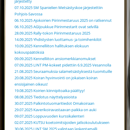
järjestetty
07.10.2025 SM Spanielien Metsästyskoe järjestettiin
Pohjois-Savossa
06.10.2025 Ajokoirien Piirinmestaruus 2025 on ratkennut
06.10.2025 AGIjoukkue Piirinmestarit ovat selvillä
28.09.2025 Rally-tokon Piirinmestaruus 2025
14.09.2025 Yhdistysten luottamus- ja toimihenkilöt
10.09.2025 Kennelliiton hallituksen elokuun
kokouspäätöksiä
09.09.2025 Kennelliiton ansiomerkkianomukset
07.09.2025 LINT PM-kokeet pidettiin 6.9.2025 Vesannolla
21.08.2025 Seuraamuksia salametsästyksestä tuomituille
20.08.2025 Koiran hyvinvointi on jokaisen koiran
ensisijainen oikeus!
19.08.2025 Koirien kiinnipitoaika päättyy!
08.08.2025 Tiedotus näyttelyasioista
30.07.2025 Palkintotuomaritiedot Omakoiraan
29.07.2025 Kaverikoiravastaavan paikka on auki
09.07.2025 Loppuvuoden kurssikalenteri
02.07.2025 KUTSU koetoimitsijoiden jatkokoulutukseen
30.06.2025 LINT SM 2025 valintaan laskentamalli