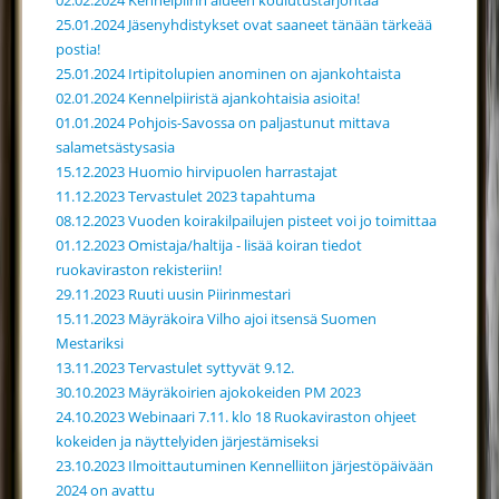
25.01.2024 Jäsenyhdistykset ovat saaneet tänään tärkeää
postia!
25.01.2024 Irtipitolupien anominen on ajankohtaista
02.01.2024 Kennelpiiristä ajankohtaisia asioita!
01.01.2024 Pohjois-Savossa on paljastunut mittava
salametsästysasia
15.12.2023 Huomio hirvipuolen harrastajat
11.12.2023 Tervastulet 2023 tapahtuma
08.12.2023 Vuoden koirakilpailujen pisteet voi jo toimittaa
01.12.2023 Omistaja/haltija - lisää koiran tiedot
ruokaviraston rekisteriin!
29.11.2023 Ruuti uusin Piirinmestari
15.11.2023 Mäyräkoira Vilho ajoi itsensä Suomen
Mestariksi
13.11.2023 Tervastulet syttyvät 9.12.
30.10.2023 Mäyräkoirien ajokokeiden PM 2023
24.10.2023 Webinaari 7.11. klo 18 Ruokaviraston ohjeet
kokeiden ja näyttelyiden järjestämiseksi
23.10.2023 Ilmoittautuminen Kennelliiton järjestöpäivään
2024 on avattu