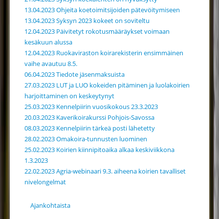
13.04.2023 Ohjeita koetoimitsijoiden pätevöitymiseen
13.04.2023 Syksyn 2023 kokeet on soviteltu
12.04.2023 Päivitetyt rokotusmääräykset voimaan
kesäkuun alussa
12.04.2023 Ruokaviraston koirarekisterin ensimmäinen
vaihe avautuu 8.5.
06.04.2023 Tiedote jäsenmaksuista
27.03.2023 LUT ja LUO kokeiden pitäminen ja luolakoirien
harjoittaminen on keskeytynyt
25.03.2023 Kennelpiirin vuosikokous 23.3.2023
20.03.2023 Kaverikoirakurssi Pohjois-Savossa
08.03.2023 Kennelpiirin tärkeä posti lähetetty
28.02.2023 Omakoira-tunnusten luominen
25.02.2023 Koirien kiinnipitoaika alkaa keskiviikkona
1.3.2023
22.02.2023 Agria-webinaari 9.3. aiheena koirien tavalliset
nivelongelmat
Ajankohtaista