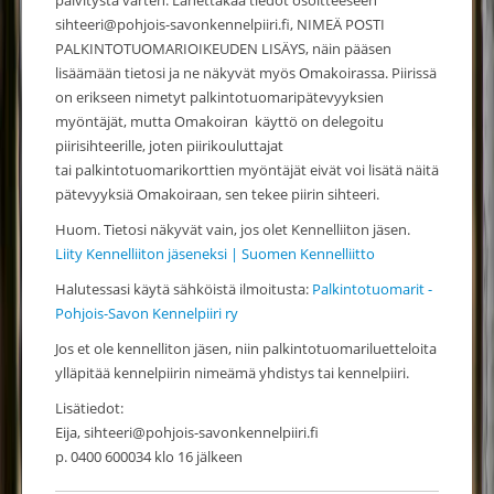
päivitystä varten. Lähettäkää tiedot osoitteeseen
sihteeri@pohjois-savonkennelpiiri.fi, NIMEÄ POSTI
PALKINTOTUOMARIOIKEUDEN LISÄYS, näin pääsen
lisäämään tietosi ja ne näkyvät myös Omakoirassa. Piirissä
on erikseen nimetyt palkintotuomaripätevyyksien
myöntäjät, mutta Omakoiran käyttö on delegoitu
piirisihteerille, joten piirikouluttajat
tai palkintotuomarikorttien myöntäjät eivät voi lisätä näitä
pätevyyksiä Omakoiraan, sen tekee piirin sihteeri.
Huom. Tietosi näkyvät vain, jos olet Kennelliiton jäsen.
Liity Kennelliiton jäseneksi | Suomen Kennelliitto
Halutessasi käytä sähköistä ilmoitusta:
Palkintotuomarit -
Pohjois-Savon Kennelpiiri ry
Jos et ole kennelliton jäsen, niin palkintotuomariluetteloita
ylläpitää kennelpiirin nimeämä yhdistys tai kennelpiiri.
Lisätiedot:
Eija, sihteeri@pohjois-savonkennelpiiri.fi
p. 0400 600034 klo 16 jälkeen