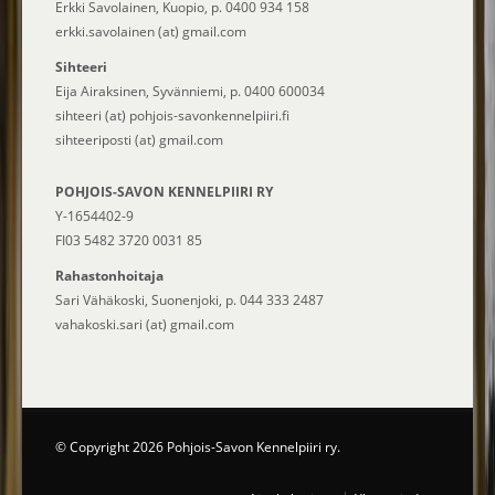
Erkki Savolainen, Kuopio, p. 0400 934 158
erkki.savolainen (at) gmail.com
Sihteeri
Eija Airaksinen, Syvänniemi, p. 0400 600034
sihteeri (at) pohjois-savonkennelpiiri.fi
sihteeriposti (at) gmail.com
POHJOIS-SAVON KENNELPIIRI RY
Y-1654402-9
FI03 5482 3720 0031 85
Rahastonhoitaja
Sari Vähäkoski, Suonenjoki, p. 044 333 2487
vahakoski.sari (at) gmail.com
© Copyright 2026 Pohjois-Savon Kennelpiiri ry.