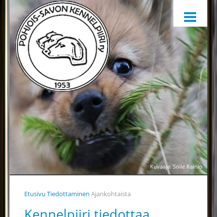
ETUSIVU
HARRASTAMINEN
KENNELPIIRI
SÄÄNNÖT, OHJEET JA LOMAKKEET
KENNELPIIRIN JAOSTOT
YHTEYSTIEDOT
YHTEINEN VUOSIKELLO
PALKINTOTUOMARIT
TIEDOTTAMINEN
Kuvaaja: Soile Rainio
TOIMINTAA HELPOTTAMAAN
Etusivu
Tiedottaminen
Ajankohtaista
LÄHETÄ PALAUTETTA
Kennelpiiri tiedottaa