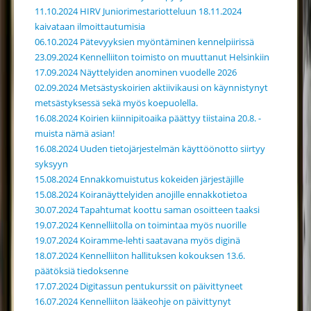
11.10.2024 HIRV Juniorimestariotteluun 18.11.2024
kaivataan ilmoittautumisia
06.10.2024 Pätevyyksien myöntäminen kennelpiirissä
23.09.2024 Kennelliiton toimisto on muuttanut Helsinkiin
17.09.2024 Näyttelyiden anominen vuodelle 2026
02.09.2024 Metsästyskoirien aktiivikausi on käynnistynyt
metsästyksessä sekä myös koepuolella.
16.08.2024 Koirien kiinnipitoaika päättyy tiistaina 20.8. -
muista nämä asian!
16.08.2024 Uuden tietojärjestelmän käyttöönotto siirtyy
syksyyn
15.08.2024 Ennakkomuistutus kokeiden järjestäjille
15.08.2024 Koiranäyttelyiden anojille ennakkotietoa
30.07.2024 Tapahtumat koottu saman osoitteen taaksi
19.07.2024 Kennelliitolla on toimintaa myös nuorille
19.07.2024 Koiramme-lehti saatavana myös diginä
18.07.2024 Kennelliiton hallituksen kokouksen 13.6.
päätöksiä tiedoksenne
17.07.2024 Digitassun pentukurssit on päivittyneet
16.07.2024 Kennelliiton lääkeohje on päivittynyt