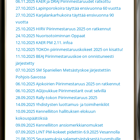
06.11.2025 KAER ja DRAJ Piirinmestaruudet ratkottu
27.10.2025 Lapinporokoira täyttää ensivuonna 60 vuotta
27.10.2025 Karjalankarhukoira täyttää ensivuonna 90
vuotta
25.10.2025 HIRV Piirinmestaruus 2025 on ratkennut
24.10.2025 Nuorisotoiminnan Oppaat
12.10.2025 KAER PM 2.11. infoa
12.10.2025 TOKOn piirinmestaruuskokeet 2025 on kisattu!
11.10.2025 BEAJ Piirinmestaruuskoe on onnistuneesti
järjestetty
07.10.2025 SM Spanielien Metsästyskoe järjestettiin
Pohjois-Savossa
06.10.2025 Ajokoirien Piirinmestaruus 2025 on ratkennut
06.10.2025 AGIjoukkue Piirinmestarit ovat selvillä
28.09.2025 Rally-tokon Piirinmestaruus 2025
14.09.2025 Yhdistysten luottamus- ja toimihenkilöt
10.09.2025 Kennelliiton hallituksen elokuun
kokouspäätöksiä
09.09.2025 Kennelliiton ansiomerkkianomukset
07.09.2025 LINT PM-kokeet pidettiin 6.9.2025 Vesannolla
21.08.2025 Seuraamuksia salametsästyksestä tuomituille