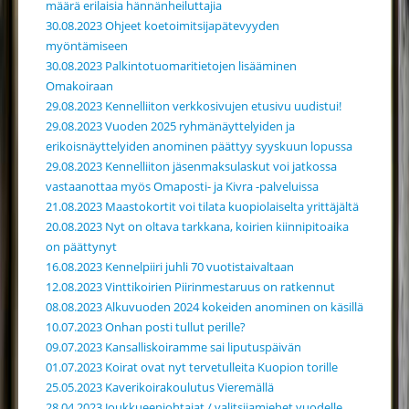
määrä erilaisia hännänheiluttajia
30.08.2023 Ohjeet koetoimitsijapätevyyden
myöntämiseen
30.08.2023 Palkintotuomaritietojen lisääminen
Omakoiraan
29.08.2023 Kennelliiton verkkosivujen etusivu uudistui!
29.08.2023 Vuoden 2025 ryhmänäyttelyiden ja
erikoisnäyttelyiden anominen päättyy syyskuun lopussa
29.08.2023 Kennelliiton jäsenmaksulaskut voi jatkossa
vastaanottaa myös Omaposti- ja Kivra -palveluissa
21.08.2023 Maastokortit voi tilata kuopiolaiselta yrittäjältä
20.08.2023 Nyt on oltava tarkkana, koirien kiinnipitoaika
on päättynyt
16.08.2023 Kennelpiiri juhli 70 vuotistaivaltaan
12.08.2023 Vinttikoirien Piirinmestaruus on ratkennut
08.08.2023 Alkuvuoden 2024 kokeiden anominen on käsillä
10.07.2023 Onhan posti tullut perille?
09.07.2023 Kansalliskoiramme sai liputuspäivän
01.07.2023 Koirat ovat nyt tervetulleita Kuopion torille
25.05.2023 Kaverikoirakoulutus Vieremällä
28.04.2023 Joukkueenjohtajat / valitsijamiehet vuodelle