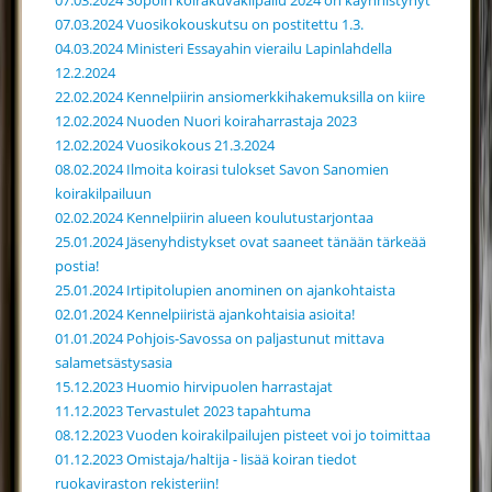
07.03.2024 Söpöin koirakuvakilpailu 2024 on käynnistynyt
07.03.2024 Vuosikokouskutsu on postitettu 1.3.
04.03.2024 Ministeri Essayahin vierailu Lapinlahdella
12.2.2024
22.02.2024 Kennelpiirin ansiomerkkihakemuksilla on kiire
12.02.2024 Nuoden Nuori koiraharrastaja 2023
12.02.2024 Vuosikokous 21.3.2024
08.02.2024 Ilmoita koirasi tulokset Savon Sanomien
koirakilpailuun
02.02.2024 Kennelpiirin alueen koulutustarjontaa
25.01.2024 Jäsenyhdistykset ovat saaneet tänään tärkeää
postia!
25.01.2024 Irtipitolupien anominen on ajankohtaista
02.01.2024 Kennelpiiristä ajankohtaisia asioita!
01.01.2024 Pohjois-Savossa on paljastunut mittava
salametsästysasia
15.12.2023 Huomio hirvipuolen harrastajat
11.12.2023 Tervastulet 2023 tapahtuma
08.12.2023 Vuoden koirakilpailujen pisteet voi jo toimittaa
01.12.2023 Omistaja/haltija - lisää koiran tiedot
ruokaviraston rekisteriin!