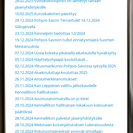
28.02.2025 Vuosikokousposti on lähtenyt tänään
jäsenyhdistyksille
10.02.2025 Kurssikalenteri päivittyy
29.12.2024 Pohjois-Savon Tervastulet 14.12.2024
Siilinjärvellä
23.12.2024 Kennelpiiri tiedottaa 12/2024
19.12.2024 Pohjois-Savoon tullut ennätysmäärä Suomen
Mestaruuksia
07.12.2024 Uusia kokeita pikaisella aikataululla hyväksytty
05.12.2024 Näyttelyohjaajat kouluttavat...
02.12.2024 Ylituomarikurssi Pohjois-Savossa syksyllä 2025
02.12.2024 Aluekouluttaja kouluttaa 2025
26.11.2024 Ansiomerkkianomukset!
25.11.2024 Kari Leppänen valittu jatkokaudelle
Kennelliiton hallitukseen
20.11.2024 Avustusanomuksilla on jo kiire!
29.10.2024 Kennelliiton hallituksen lokakuun kokouksen
päätöksiä
28.10.2024 Kennelliiton palvelut jäsenyhdistyksille
28.10.2024 Webinaari koiranjalostuksen tulevaisuudesta
25.10.2024 Rokotusmääräykset pysyvät ennallaan