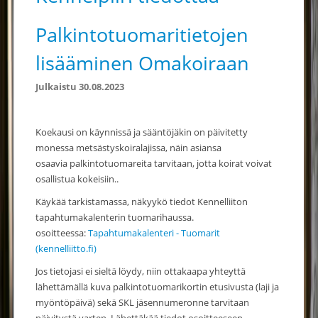
Palkintotuomaritietojen
lisääminen Omakoiraan
Julkaistu 30.08.2023
Koekausi on käynnissä ja sääntöjäkin on päivitetty
monessa metsästyskoiralajissa, näin asiansa
osaavia palkintotuomareita tarvitaan, jotta koirat voivat
osallistua kokeisiin..
Käykää tarkistamassa, näkyykö tiedot Kennelliiton
tapahtumakalenterin tuomarihaussa.
osoitteessa:
Tapahtumakalenteri - Tuomarit
(kennelliitto.fi)
Jos tietojasi ei sieltä löydy, niin ottakaapa yhteyttä
lähettämällä kuva palkintotuomarikortin etusivusta (laji ja
myöntöpäivä) sekä SKL jäsennumeronne tarvitaan