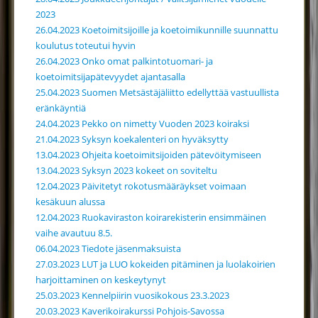
2023
26.04.2023 Koetoimitsijoille ja koetoimikunnille suunnattu
koulutus toteutui hyvin
26.04.2023 Onko omat palkintotuomari- ja
koetoimitsijapätevyydet ajantasalla
25.04.2023 Suomen Metsästäjäliitto edellyttää vastuullista
eränkäyntiä
24.04.2023 Pekko on nimetty Vuoden 2023 koiraksi
21.04.2023 Syksyn koekalenteri on hyväksytty
13.04.2023 Ohjeita koetoimitsijoiden pätevöitymiseen
13.04.2023 Syksyn 2023 kokeet on soviteltu
12.04.2023 Päivitetyt rokotusmääräykset voimaan
kesäkuun alussa
12.04.2023 Ruokaviraston koirarekisterin ensimmäinen
vaihe avautuu 8.5.
06.04.2023 Tiedote jäsenmaksuista
27.03.2023 LUT ja LUO kokeiden pitäminen ja luolakoirien
harjoittaminen on keskeytynyt
25.03.2023 Kennelpiirin vuosikokous 23.3.2023
20.03.2023 Kaverikoirakurssi Pohjois-Savossa