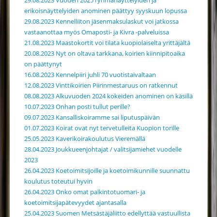
29.08.2023 Vuoden 2025 ryhmänäyttelyiden ja
erikoisnäyttelyiden anominen päättyy syyskuun lopussa
29.08.2023 Kennelliiton jäsenmaksulaskut voi jatkossa
vastaanottaa myös Omaposti- ja Kivra -palveluissa
21.08.2023 Maastokortit voi tilata kuopiolaiselta yrittäjältä
20.08.2023 Nyt on oltava tarkkana, koirien kiinnipitoaika
on päättynyt
16.08.2023 Kennelpiiri juhli 70 vuotistaivaltaan
12.08.2023 Vinttikoirien Piirinmestaruus on ratkennut
08.08.2023 Alkuvuoden 2024 kokeiden anominen on käsillä
10.07.2023 Onhan posti tullut perille?
09.07.2023 Kansalliskoiramme sai liputuspäivän
01.07.2023 Koirat ovat nyt tervetulleita Kuopion torille
25.05.2023 Kaverikoirakoulutus Vieremällä
28.04.2023 Joukkueenjohtajat / valitsijamiehet vuodelle
2023
26.04.2023 Koetoimitsijoille ja koetoimikunnille suunnattu
koulutus toteutui hyvin
26.04.2023 Onko omat palkintotuomari- ja
koetoimitsijapätevyydet ajantasalla
25.04.2023 Suomen Metsästäjäliitto edellyttää vastuullista