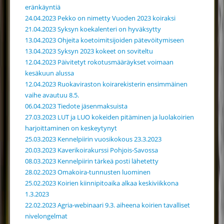
eränkäyntiä
24.04.2023 Pekko on nimetty Vuoden 2023 koiraksi
21.04.2023 Syksyn koekalenteri on hyväksytty
13.04.2023 Ohjeita koetoimitsijoiden pätevöitymiseen
13.04.2023 Syksyn 2023 kokeet on soviteltu
12.04.2023 Päivitetyt rokotusmääräykset voimaan
kesäkuun alussa
12.04.2023 Ruokaviraston koirarekisterin ensimmäinen
vaihe avautuu 8.5.
06.04.2023 Tiedote jäsenmaksuista
27.03.2023 LUT ja LUO kokeiden pitäminen ja luolakoirien
harjoittaminen on keskeytynyt
25.03.2023 Kennelpiirin vuosikokous 23.3.2023
20.03.2023 Kaverikoirakurssi Pohjois-Savossa
08.03.2023 Kennelpiirin tärkeä posti lähetetty
28.02.2023 Omakoira-tunnusten luominen
25.02.2023 Koirien kiinnipitoaika alkaa keskiviikkona
1.3.2023
22.02.2023 Agria-webinaari 9.3. aiheena koirien tavalliset
nivelongelmat