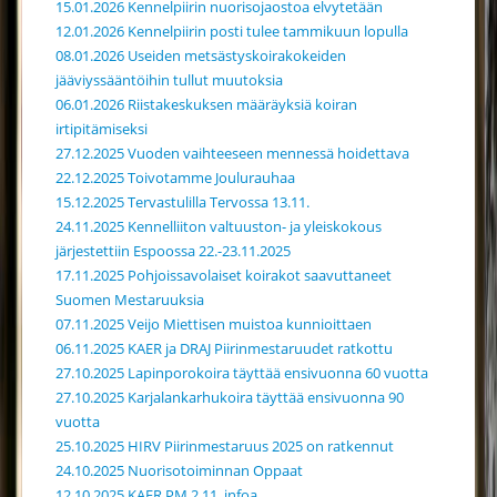
15.01.2026 Kennelpiirin nuorisojaostoa elvytetään
12.01.2026 Kennelpiirin posti tulee tammikuun lopulla
08.01.2026 Useiden metsästyskoirakokeiden
jääviyssääntöihin tullut muutoksia
06.01.2026 Riistakeskuksen määräyksiä koiran
irtipitämiseksi
27.12.2025 Vuoden vaihteeseen mennessä hoidettava
22.12.2025 Toivotamme Joulurauhaa
15.12.2025 Tervastulilla Tervossa 13.11.
24.11.2025 Kennelliiton valtuuston- ja yleiskokous
järjestettiin Espoossa 22.-23.11.2025
17.11.2025 Pohjoissavolaiset koirakot saavuttaneet
Suomen Mestaruuksia
07.11.2025 Veijo Miettisen muistoa kunnioittaen
06.11.2025 KAER ja DRAJ Piirinmestaruudet ratkottu
27.10.2025 Lapinporokoira täyttää ensivuonna 60 vuotta
27.10.2025 Karjalankarhukoira täyttää ensivuonna 90
vuotta
25.10.2025 HIRV Piirinmestaruus 2025 on ratkennut
24.10.2025 Nuorisotoiminnan Oppaat
12.10.2025 KAER PM 2.11. infoa