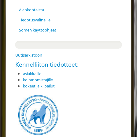
Ajankohtaista
Tiedotusvälineille
Somen käyttöohjeet
Uutisarkistoon
Kennelliiton tiedotteet:
asiakkaille
koiranomistajille
kokeet ja kilpailut