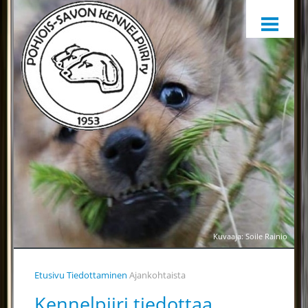
ETUSIVU
HARRASTAMINEN
KENNELPIIRI
SÄÄNNÖT, OHJEET JA LOMAKKEET
KENNELPIIRIN JAOSTOT
YHTEYSTIEDOT
YHTEINEN VUOSIKELLO
PALKINTOTUOMARIT
TIEDOTTAMINEN
Kuvaaja: Soile Rainio
TOIMINTAA HELPOTTAMAAN
Etusivu
Tiedottaminen
Ajankohtaista
LÄHETÄ PALAUTETTA
Kennelpiiri tiedottaa