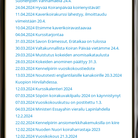
Suonenjoen Vanhamäellä 24.4.
24.04.2024 Hyvää Koiranpäivää koirienystävät!
11.04.2024 Kaverikoirakurssi lähestyy, ilmoittaudu
viimeistään 20.4.
10.04.2024 Etsimme kaverikoiravastaavaa
04.04.2024 Kurssitarjontaa
31.03.2024 Savon Erämessut, Erätaikaa on tulossa
30.03.2024 Valtakunnallista Koiran Päivää vietämme 24.4.
29.03.2024 Muistutus kokeiden anomisaikataulusta
28.03.2024 Kokeiden anominen päättyy 31.3.
22.03.2024 Kennelpiirin vuosikokoustiedote
13.03.2024 Noutotesti englantilaisille kanakoirille 20.3.2024
Kuopion Hirvilahdessa.
12.03.2024 Kurssikalenteri 2024
07.03.2024 Söpöin koirakuvakilpailu 2024 on käynnistynyt
07.03.2024 Vuosikokouskutsu on postitettu 1.3.
04.03.2024 Ministeri Essayahin vierailu Lapinlahdella
12.2.2024
22.02.2024 Kennelpiirin ansiomerkkihakemuksilla on kiire
12.02.2024 Nuoden Nuori koiraharrastaja 2023
12.02.2024 Vuosikokous 21.3.2024