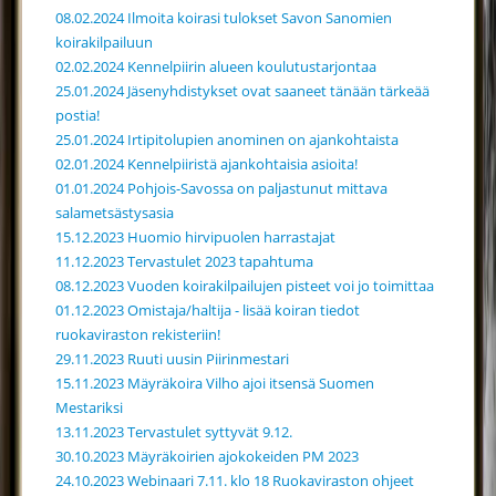
08.02.2024 Ilmoita koirasi tulokset Savon Sanomien
koirakilpailuun
02.02.2024 Kennelpiirin alueen koulutustarjontaa
25.01.2024 Jäsenyhdistykset ovat saaneet tänään tärkeää
postia!
25.01.2024 Irtipitolupien anominen on ajankohtaista
02.01.2024 Kennelpiiristä ajankohtaisia asioita!
01.01.2024 Pohjois-Savossa on paljastunut mittava
salametsästysasia
15.12.2023 Huomio hirvipuolen harrastajat
11.12.2023 Tervastulet 2023 tapahtuma
08.12.2023 Vuoden koirakilpailujen pisteet voi jo toimittaa
01.12.2023 Omistaja/haltija - lisää koiran tiedot
ruokaviraston rekisteriin!
29.11.2023 Ruuti uusin Piirinmestari
15.11.2023 Mäyräkoira Vilho ajoi itsensä Suomen
Mestariksi
13.11.2023 Tervastulet syttyvät 9.12.
30.10.2023 Mäyräkoirien ajokokeiden PM 2023
24.10.2023 Webinaari 7.11. klo 18 Ruokaviraston ohjeet