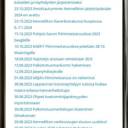
kokeiden ja näyttelyiden järjestämiseksi
23.10.2023 Ilmoittautuminen Kennelliiton järjestöpäivään
2024 on avattu
23.10.2023 Kennelliiton Kaverikoirakurssi Kuopiossa
6.-7.1.2024
15.10.2023 Pohjois-Savon Piirinmestaruuskoe 2023
beagleille
10.10.2023 KAER F Piirinmestaruuskoe pidetään 28.10.
Maaningalla
18.09.2023 Näyttelyt anotaan viimeistään 30.9.
13.09.2023 Palkintotuomarikortin hakeminen
12.09.2023 Jäsenyhdistyksille
01.09.2023 MEJÄn Piirinmestaruus on ratkennut
30.08.2023 Leppävirran koiranäyttelyyn tulossa huikea
määrä erilaisia hännänheiluttajia
30.08.2023 Ohjeet koetoimitsijapätevyyden
myöntämiseen
30.08.2023 Palkintotuomaritietojen lisääminen
Omakoiraan
29.08.2023 Kennelliiton verkkosivujen etusivu uudistui!