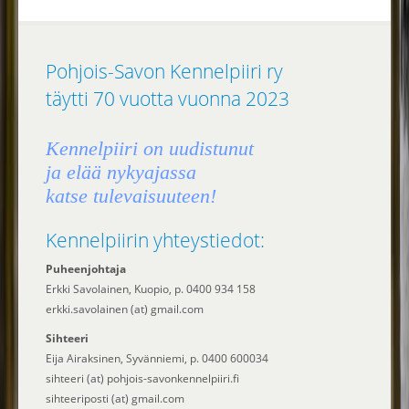
Pohjois-Savon Kennelpiiri ry
täytti 70 vuotta vuonna 2023
Kennelpiiri on uudistunut
ja elää nykyajassa
katse tulevaisuuteen!
Kennelpiirin yhteystiedot:
Puheenjohtaja
Erkki Savolainen, Kuopio, p. 0400 934 158
erkki.savolainen (at) gmail.com
Sihteeri
Eija Airaksinen, Syvänniemi, p. 0400 600034
sihteeri (at) pohjois-savonkennelpiiri.fi
sihteeriposti (at) gmail.com