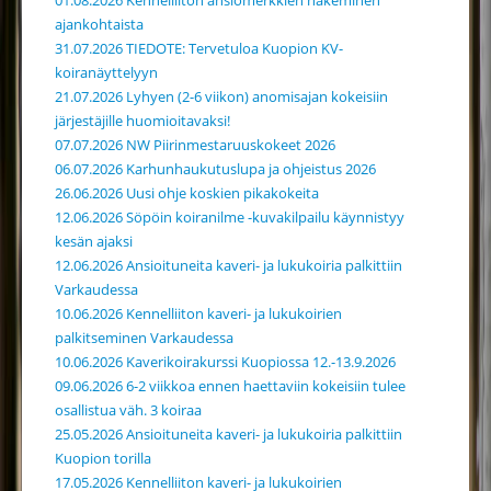
01.08.2026 Kennelliiton ansiomerkkien hakeminen
ajankohtaista
31.07.2026 TIEDOTE: Tervetuloa Kuopion KV-
koiranäyttelyyn
21.07.2026 Lyhyen (2-6 viikon) anomisajan kokeisiin
järjestäjille huomioitavaksi!
07.07.2026 NW Piirinmestaruuskokeet 2026
06.07.2026 Karhunhaukutuslupa ja ohjeistus 2026
26.06.2026 Uusi ohje koskien pikakokeita
12.06.2026 Söpöin koiranilme -kuvakilpailu käynnistyy
kesän ajaksi
12.06.2026 Ansioituneita kaveri- ja lukukoiria palkittiin
Varkaudessa
10.06.2026 Kennelliiton kaveri- ja lukukoirien
palkitseminen Varkaudessa
10.06.2026 Kaverikoirakurssi Kuopiossa 12.-13.9.2026
09.06.2026 6-2 viikkoa ennen haettaviin kokeisiin tulee
osallistua väh. 3 koiraa
25.05.2026 Ansioituneita kaveri- ja lukukoiria palkittiin
Kuopion torilla
17.05.2026 Kennelliiton kaveri- ja lukukoirien