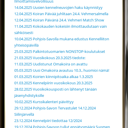
Ilmoittamisvelvollisuus
14.04.2025 Uusien kennelneuvojien haku käynnistyy
12.04.2025 Koiran Päivää juhlitaan 24.4. Vehmersalmella
12.04.2025 Koiran Päivänä 24.4. Vehmeri Match Show
11.04.2025 Kokokauden kokeisiin ilmoittaudutaan vain
sähköisesti
10.04.2025 Pohjois-Savolla mukana edustus Kennelliiton
yhteisöpäivillä
25.03.2025 Palkintotuomarien NONSTOP-koulutukset
21.03.2025 Vuosikokous 20.3.2025 tiedote:
11.03.2025 Uudistunut Omakoira on avattu
05.03.2025 Uusi Omakoira avautuu 10.3., huomioi nämä!
01.03.2025 Koirien kiinnipitoaika alkaa 1.3.2025
01.03.2025 Kennelpiirin vuosikokous 20.3.2025
28.02.2025 Vuosikokousposti on lähtenyt tänään
jäsenyhdistyksille
10.02.2025 Kurssikalenteri päivittyy
29.12.2024 Pohjois-Savon Tervastulet 14.12.2024
Siilinjärvellä
23.12.2024 Kennelpiiri tiedottaa 12/2024
19.12.2024 Pohjois-Savoon tullut ennätysmäärä Suomen