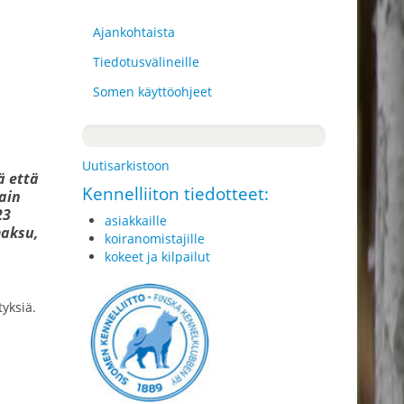
Ajankohtaista
Tiedotusvälineille
Somen käyttöohjeet
Uutisarkistoon
ä että
Kennelliiton tiedotteet:
ain
23
asiakkaille
maksu,
koiranomistajille
kokeet ja kilpailut
tyksiä.