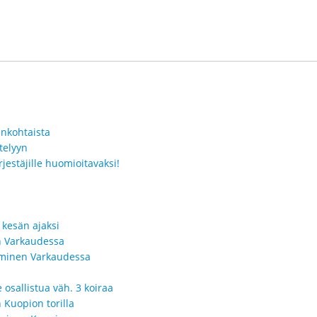
ankohtaista
telyyn
jestäjille huomioitavaksi!
 kesän ajaksi
in Varkaudessa
seminen Varkaudessa
 osallistua väh. 3 koiraa
n Kuopion torilla