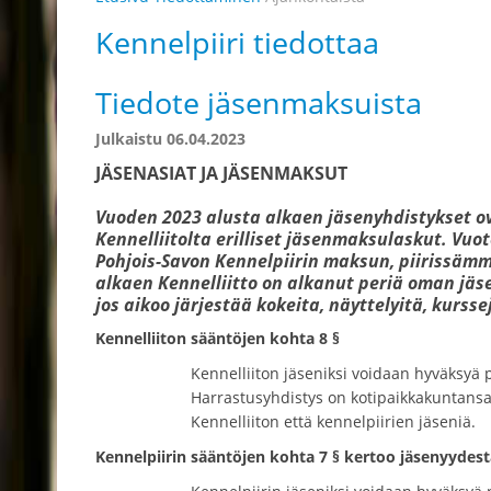
Kennelpiiri tiedottaa
Tiedote jäsenmaksuista
Julkaistu 06.04.2023
JÄSENASIAT JA JÄSENMAKSUT
Vuoden 2023 alusta alkaen jäsenyhdistykset o
Kennelliitolta erilliset jäsenmaksulaskut. Vu
Pohjois-Savon Kennelpiirin maksun, piirissämme
alkaen Kennelliitto on alkanut periä oman j
jos aikoo järjestää kokeita, näyttelyitä, kursse
Kennelliiton sääntöjen kohta 8 §
Kennelliiton jäseniksi voidaan hyväksyä pa
Harrastusyhdistys on kotipaikkakuntansa k
Kennelliiton että kennelpiirien jäseniä.
Kennelpiirin sääntöjen kohta 7 § kertoo jäsenyydest