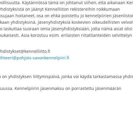
vollisuutta. Käytännössä tämä on johtanut siihen, että aikanaan Ken
yhdistyksistä on jäänyt Kennelliiton rekistereihin roikkumaan
sujaan hoitaneet, osa on ehkä poistettu jo kennelpiirien jäsenlistoi
akaan yhdistyksinä. Jäsenyhdistyksiä koskevien oikeudellisten velvoi
tto laskuttaa suoraan omia jäsenyhdistyksiään, jotta nämä asiat olisi
kaisesti. Asia korostuu esim. erilaisten riitatilanteiden selvittelyn
stykset@kennelliitto.fi
ihteeri@pohjois-savonkennelpiiri.fi
 on yhdistyksen liittymispäivä, jonka voi käydä tarkastamassa yhdi
kuussa. Kennelpiirin jäsenmaksu on porrastettu jäsenmäärän