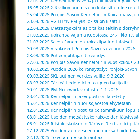
17.05.2026 Kennelliiton kaveri- ja lukukoirien palkit
16.05.2026 2-6 viikon anomisajan kokeisiin tulee osall
25.04.2026 Pohjois-Savon Kennelpiirin Koiranpäiväjuh
23.04.2026 AGILITYN PM-yksilökisa on kisattu
22.04.2026 Metsästyskoira asioita käsiteltiin sidosr
31.03.2026 Koiranpäiväjuhla Kuopiossa 24.4. klo 17. a
31.03.2026 Savon Sanomien koirakilpailun tulokset
30.03.2026 Arvokokeet Pohjois-Savossa vuonna 2026
28.03.2026 Puheenjohtajan tervehdys
27.03.2026 Pohjois-Savon Kennelpiirin vuosikokous 20
10.03.2026 Vuoden 2026 koiranäyttelyt Pohjois-Savon 
09.03.2026 SKL uutinen verkkosivuille, 9.3.2026
08.03.2026 Tärkeä tiedote irtipitolupien hakijoille
30.01.2026 PM-Nosework virallistui 1.1.2026
28.01.2026 Kennelpiirin jäsenposti on lähetetty
15.01.2026 Kennelpiirin nuorisojaostoa elvytetään
12.01.2026 Kennelpiirin posti tulee tammikuun lopull
08.01.2026 Useiden metsästyskoirakokeiden jääviyssä
06.01.2026 Riistakeskuksen määräyksiä koiran irtipitä
27.12.2025 Vuoden vaihteeseen mennessä hoidettava
22.12.2025 Toivotamme Joulurauhaa