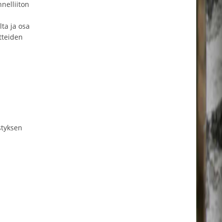
nelliiton
lta ja osa
tteiden
styksen