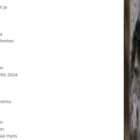
t ja
aa
ryhmien
on
le 2024.
vuonna
in
on
itää myös