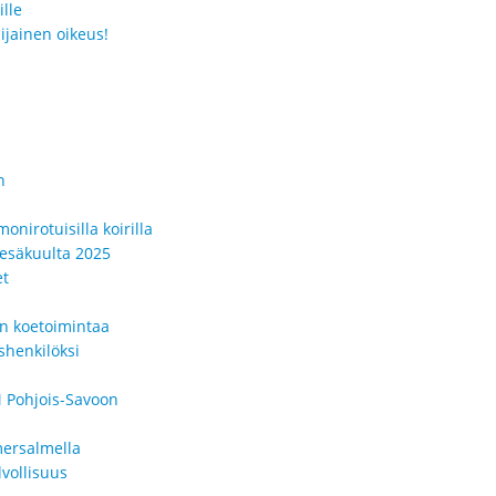
lle
ijainen oikeus!
n
onirotuisilla koirilla
kesäkuulta 2025
et
en koetoimintaa
shenkilöksi
 Pohjois-Savoon
mersalmella
vollisuus