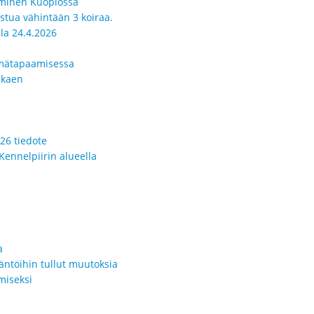
seminen Kuopiossa
istua vähintään 3 koiraa.
la 24.4.2026
yhmätapaamisessa
lkaen
26 tiedote
Kennelpiirin alueella
a
äntöihin tullut muutoksia
miseksi