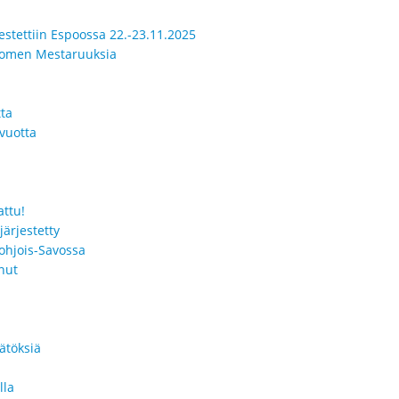
jestettiin Espoossa 22.-23.11.2025
Suomen Mestaruuksia
tta
vuotta
ttu!
ärjestetty
Pohjois-Savossa
nut
ätöksiä
lla