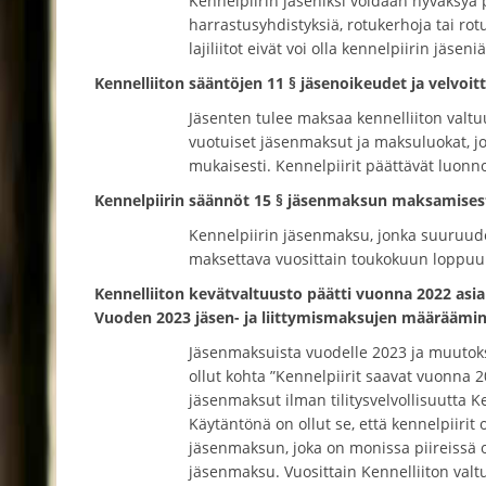
Kennelpiirin jäseniksi voidaan hyväksyä pa
harrastusyhdistyksiä, rotukerhoja tai rotu
lajiliitot eivät voi olla kennelpiirin jäseni
Kennelliiton sääntöjen 11 § jäsenoikeudet ja velvoi
Jäsenten tulee maksaa kennelliiton valt
vuotuiset jäsenmaksut ja maksuluokat, jo
mukaisesti. Kennelpiirit päättävät luonn
Kennelpiirin säännöt 15 § jäsenmaksun maksamises
Kennelpiirin jäsenmaksu, jonka suuruuden
maksettava vuosittain toukokuun loppu
Kennelliiton kevätvaltuusto päätti vuonna 2022 asi
Vuoden 2023 jäsen- ja liittymismaksujen määräämi
Jäsenmaksuista vuodelle 2023 ja muutoks
ollut kohta ”Kennelpiirit saavat vuonna 
jäsenmaksut ilman tilitysvelvollisuutta K
Käytäntönä on ollut se, että kennelpiirit
jäsenmaksun, joka on monissa piireissä ol
jäsenmaksu. Vuosittain Kennelliiton valt