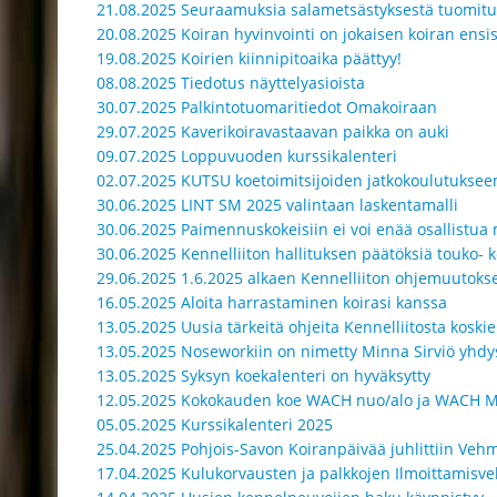
21.08.2025 Seuraamuksia salametsästyksestä tuomitui
20.08.2025 Koiran hyvinvointi on jokaisen koiran ensis
19.08.2025 Koirien kiinnipitoaika päättyy!
08.08.2025 Tiedotus näyttelyasioista
30.07.2025 Palkintotuomaritiedot Omakoiraan
29.07.2025 Kaverikoiravastaavan paikka on auki
09.07.2025 Loppuvuoden kurssikalenteri
02.07.2025 KUTSU koetoimitsijoiden jatkokoulutuksee
30.06.2025 LINT SM 2025 valintaan laskentamalli
30.06.2025 Paimennuskokeisiin ei voi enää osallistua m
30.06.2025 Kennelliiton hallituksen päätöksiä touko- 
29.06.2025 1.6.2025 alkaen Kennelliiton ohjemuutoks
16.05.2025 Aloita harrastaminen koirasi kanssa
13.05.2025 Uusia tärkeitä ohjeita Kennelliitosta koski
13.05.2025 Noseworkiin on nimetty Minna Sirviö yhdy
13.05.2025 Syksyn koekalenteri on hyväksytty
12.05.2025 Kokokauden koe WACH nuo/alo ja WACH M
05.05.2025 Kurssikalenteri 2025
25.04.2025 Pohjois-Savon Koiranpäivää juhlittiin Veh
17.04.2025 Kulukorvausten ja palkkojen Ilmoittamisvel