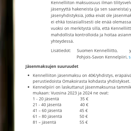
Kennelliiton maksuosuus ilman tilitysvel
jäsenyyttä hakeneista (ja sen saaneista) 
jäsenyhdistyksiä, jotka eivät ole jäsenmak
ei ehkä tosiasiallisesti ole enää olemass
vuoksi on merkitystä sillä, että Kennellii
mahdollista kontrolloida ja hoitaa asianmu
yhteydessä.
Lisätiedot: Suomen Kennelliitto, yhdi
Pohjois-Savon Kennelpiiri,
s
Jäsenmaksujen suuruudet
Kennelliiton jäsenmaksu on 40€/yhdistys, eräpäivä
perustiedoista Omakoirasta kohdasta yhdistykset.
Kennelpiiri on laskuttanut jäsenmaksunsa tammi
mukaan: Vuosina 2023 ja 2024 ne ovat:
1 - 20 jäsentä 35 €
21 - 40 jäsentä 40 €
41 – 60 jäsentä 45 €
61 – 80 jäsentä 50 €
81 – jäsentä 55 €