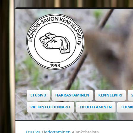
ETUSIVU
HARRASTAMINEN
KENNELPIIRI
PALKINTOTUOMARIT
TIEDOTTAMINEN
TOIM
Etusivu
Tiedottaminen
Ajankohtaista