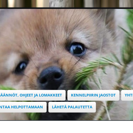
SÄÄNNÖT, OHJEET JA LOMAKKEET
KENNELPIIRIN JAOSTOT
YHT
INTAA HELPOTTAMAAN
LÄHETÄ PALAUTETTA