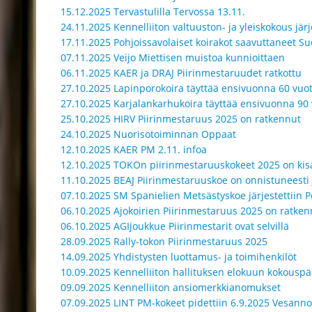
15.12.2025 Tervastulilla Tervossa 13.11.
24.11.2025 Kennelliiton valtuuston- ja yleiskokous jär
17.11.2025 Pohjoissavolaiset koirakot saavuttaneet 
07.11.2025 Veijo Miettisen muistoa kunnioittaen
06.11.2025 KAER ja DRAJ Piirinmestaruudet ratkottu
27.10.2025 Lapinporokoira täyttää ensivuonna 60 vuo
27.10.2025 Karjalankarhukoira täyttää ensivuonna 90 
25.10.2025 HIRV Piirinmestaruus 2025 on ratkennut
24.10.2025 Nuorisotoiminnan Oppaat
12.10.2025 KAER PM 2.11. infoa
12.10.2025 TOKOn piirinmestaruuskokeet 2025 on kisa
11.10.2025 BEAJ Piirinmestaruuskoe on onnistuneesti j
07.10.2025 SM Spanielien Metsästyskoe järjestettiin 
06.10.2025 Ajokoirien Piirinmestaruus 2025 on ratken
06.10.2025 AGIjoukkue Piirinmestarit ovat selvillä
28.09.2025 Rally-tokon Piirinmestaruus 2025
14.09.2025 Yhdistysten luottamus- ja toimihenkilöt
10.09.2025 Kennelliiton hallituksen elokuun kokouspä
09.09.2025 Kennelliiton ansiomerkkianomukset
07.09.2025 LINT PM-kokeet pidettiin 6.9.2025 Vesanno