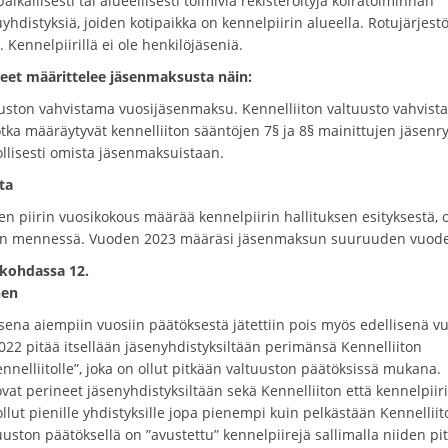
ikallisesti tai alueellisesti toimivia rekisteröityjä koiratoiminnan
yhdistyksiä, joiden kotipaikka on kennelpiirin alueella. Rotujärjestö
ä. Kennelpiirillä ei ole henkilöjäseniä.
tteet määrittelee jäsenmaksusta näin:
uuston vahvistama vuosijäsenmaksu. Kennelliiton valtuusto vahvist
tka määräytyvät kennelliiton sääntöjen 7§ ja 8§ mainittujen jäsen
ollisesti omista jäsenmaksuistaan.
ta
 piirin vuosikokous määrää kennelpiirin hallituksen esityksestä, 
un mennessä. Vuoden 2023 määräsi jäsenmaksun suuruuden vuodel
akohdassa 12.
nen
ena aiempiin vuosiin päätöksestä jätettiin pois myös edellisenä 
2022 pitää itsellään jäsenyhdistyksiltään perimänsä Kennelliiton
ennelliitolle”, joka on ollut pitkään valtuuston päätöksissä mukana.
 ovat perineet jäsenyhdistyksiltään sekä Kennelliiton että kennelpiir
lut pienille yhdistyksille jopa pienempi kuin pelkästään Kennelliit
uuston päätöksellä on ”avustettu” kennelpiirejä sallimalla niiden p