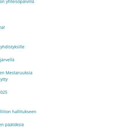
on yhteisöpäivillä
mä!
yhdistyksille
järvellä
men Mestaruuksia
ytty
2025
liiton hallitukseen
en päätöksiä