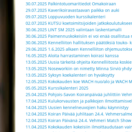
30.07.2025 Palkintotuomaritiedot Omakoiraan
29.07.2025 Kaverikoiravastaavan paikka on auki
09.07.2025 Loppuvuoden kurssikalenteri
02.07.2025 KUTSU koetoimitsijoiden jatkokoulutuksee
30.06.2025 LINT SM 2025 valintaan laskentamalli
30.06.2025 Paimennuskokeisiin ei voi enää osallistua m
30.06.2025 Kennelliiton hallituksen päätöksiä touko- 
29.06.2025 1.6.2025 alkaen Kennelliiton ohjemuutoks
16.05.2025 Aloita harrastaminen koirasi kanssa
13.05.2025 Uusia tärkeitä ohjeita Kennelliitosta koski
13.05.2025 Noseworkiin on nimetty Minna Sirviö yhdy
13.05.2025 Syksyn koekalenteri on hyväksytty
12.05.2025 Kokokauden koe WACH nuo/alo ja WACH M
05.05.2025 Kurssikalenteri 2025
25.04.2025 Pohjois-Savon Koiranpäivää juhlittiin Veh
17.04.2025 Kulukorvausten ja palkkojen Ilmoittamisvel
14.04.2025 Uusien kennelneuvojien haku käynnistyy
12.04.2025 Koiran Päivää juhlitaan 24.4. Vehmersalme
12.04.2025 Koiran Päivänä 24.4. Vehmeri Match Show
11.04.2025 Kokokauden kokeisiin ilmoittaudutaan vain