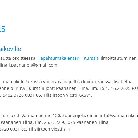
25
aikoville
autta osoitteessa:
Tapahtumakalenteri - Kurssit
. Ilmoittautuminen
tiina.j.paananen@gmail.com.
hamaki.fi Paikassa voi myös majoittua koiran kanssa, lisätietoa
ennelpiiri r.y., Kurssin joht: Paananen Tiina. Ilm. 15.1.-16.2.2025 
 5482 3720 0031 85, Tilisiirtoon viesti KASV1.
amaki.fi Vanhamäentie 120, Suonenjoki, email info@vanhamaki.fi,
t: Paananen Tiina. Ilm. 25.8.-22.9.2025 Paananen Tiina,
720 0031 85, Tilisiirtoon viesti YT1