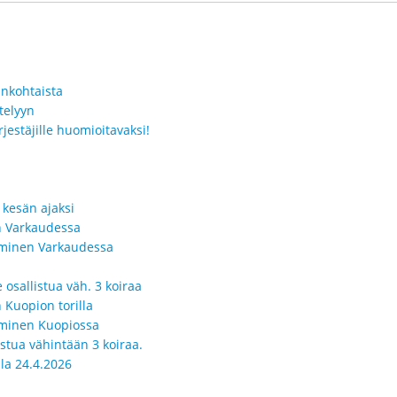
ankohtaista
telyyn
jestäjille huomioitavaksi!
 kesän ajaksi
in Varkaudessa
seminen Varkaudessa
 osallistua väh. 3 koiraa
n Kuopion torilla
seminen Kuopiossa
istua vähintään 3 koiraa.
la 24.4.2026