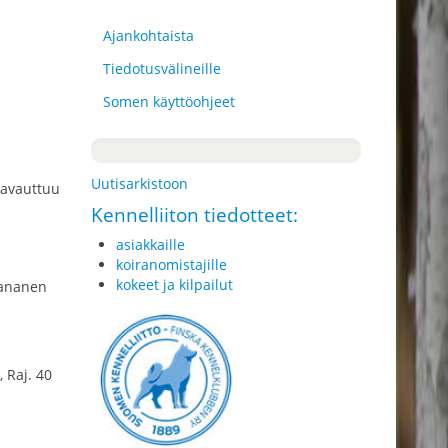
Ajankohtaista
Tiedotusvälineille
Somen käyttöohjeet
Uutisarkistoon
 avauttuu
Kennelliiton tiedotteet:
asiakkaille
koiranomistajille
kokeet ja kilpailut
Paananen
 Raj. 40