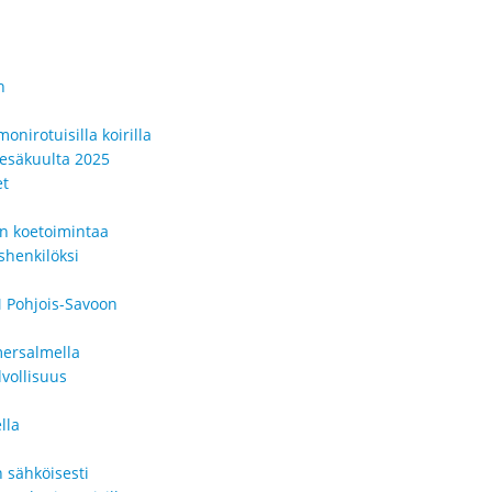
n
onirotuisilla koirilla
kesäkuulta 2025
et
en koetoimintaa
shenkilöksi
 Pohjois-Savoon
mersalmella
vollisuus
lla
 sähköisesti