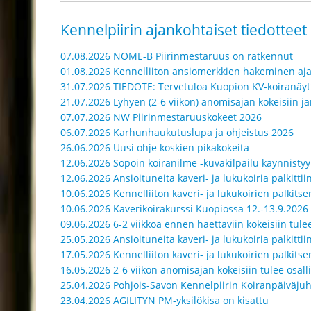
Kennelpiirin ajankohtaiset tiedotteet
07.08.2026 NOME-B Piirinmestaruus on ratkennut
01.08.2026 Kennelliiton ansiomerkkien hakeminen aj
31.07.2026 TIEDOTE: Tervetuloa Kuopion KV-koiranäyt
21.07.2026 Lyhyen (2-6 viikon) anomisajan kokeisiin jär
07.07.2026 NW Piirinmestaruuskokeet 2026
06.07.2026 Karhunhaukutuslupa ja ohjeistus 2026
26.06.2026 Uusi ohje koskien pikakokeita
12.06.2026 Söpöin koiranilme -kuvakilpailu käynnistyy
12.06.2026 Ansioituneita kaveri- ja lukukoiria palkitti
10.06.2026 Kennelliiton kaveri- ja lukukoirien palkit
10.06.2026 Kaverikoirakurssi Kuopiossa 12.-13.9.2026
09.06.2026 6-2 viikkoa ennen haettaviin kokeisiin tulee
25.05.2026 Ansioituneita kaveri- ja lukukoiria palkittii
17.05.2026 Kennelliiton kaveri- ja lukukoirien palkit
16.05.2026 2-6 viikon anomisajan kokeisiin tulee osall
25.04.2026 Pohjois-Savon Kennelpiirin Koiranpäiväjuh
23.04.2026 AGILITYN PM-yksilökisa on kisattu