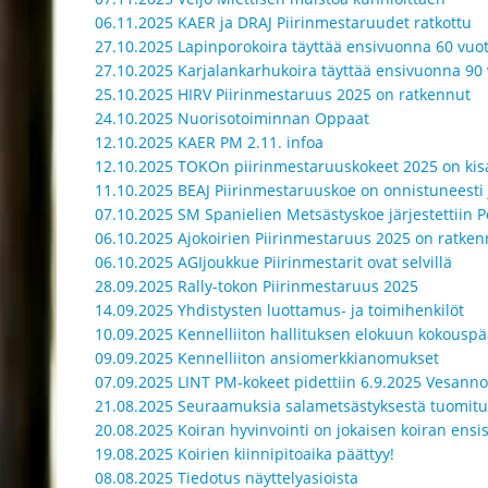
06.11.2025 KAER ja DRAJ Piirinmestaruudet ratkottu
27.10.2025 Lapinporokoira täyttää ensivuonna 60 vuo
27.10.2025 Karjalankarhukoira täyttää ensivuonna 90 
25.10.2025 HIRV Piirinmestaruus 2025 on ratkennut
24.10.2025 Nuorisotoiminnan Oppaat
12.10.2025 KAER PM 2.11. infoa
12.10.2025 TOKOn piirinmestaruuskokeet 2025 on kisa
11.10.2025 BEAJ Piirinmestaruuskoe on onnistuneesti j
07.10.2025 SM Spanielien Metsästyskoe järjestettiin 
06.10.2025 Ajokoirien Piirinmestaruus 2025 on ratken
06.10.2025 AGIjoukkue Piirinmestarit ovat selvillä
28.09.2025 Rally-tokon Piirinmestaruus 2025
14.09.2025 Yhdistysten luottamus- ja toimihenkilöt
10.09.2025 Kennelliiton hallituksen elokuun kokouspä
09.09.2025 Kennelliiton ansiomerkkianomukset
07.09.2025 LINT PM-kokeet pidettiin 6.9.2025 Vesanno
21.08.2025 Seuraamuksia salametsästyksestä tuomitui
20.08.2025 Koiran hyvinvointi on jokaisen koiran ensis
19.08.2025 Koirien kiinnipitoaika päättyy!
08.08.2025 Tiedotus näyttelyasioista