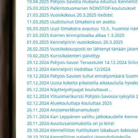
10.04.2025 Pohjois-Savolla mukana edustus Kennelliit
25.03.2025 Palkintotuomarien NONSTOP-koulutukset
21.03.2025 Vuosikokous 20.3.2025 tiedote:
11.03.2025 Uudistunut Omakoira on avattu
05.03.2025 Uusi Omakoira avautuu 10.3., huomioi nä
01.03.2025 Koirien kiinnipitoaika alkaa 1.3.2025
01.03.2025 Kennelpiirin vuosikokous 20.3.2025
28.02.2025 Vuosikokousposti on lähtenyt tänään jäsen
10.02.2025 Kurssikalenteri päivittyy
29.12.2024 Pohjois-Savon Tervastulet 14.12.2024 Siilin
23.12.2024 Kennelpiiri tiedottaa 12/2024
19.12.2024 Pohjois-Savoon tullut ennätysmäärä Suo
07.12.2024 Uusia kokeita pikaisella aikataululla hyväks
05.12.2024 Näyttelyohjaajat kouluttavat...
02.12.2024 Ylituomarikurssi Pohjois-Savossa syksyllä 
02.12.2024 Aluekouluttaja kouluttaa 2025
26.11.2024 Ansiomerkkianomukset!
25.11.2024 Kari Leppänen valittu jatkokaudelle Kennel
20.11.2024 Avustusanomuksilla on jo kiire!
29.10.2024 Kennelliiton hallituksen lokakuun kokouks
28.10.2024 Kennelliiton palvelut jäsenyhdistyksille