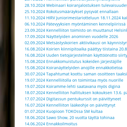
28.10.2024 Webinaari koiranjalostuksen tulevaisuude
25.10.2024 Rokotusmääräykset pysyvät ennallaan
11.10.2024 HIRV Juniorimestariotteluun 18.11.2024 ka
06.10.2024 Pätevyyksien myöntäminen kennelpiirissä
23.09.2024 Kennelliiton toimisto on muuttanut Helsin
17.09.2024 Näyttelyiden anominen vuodelle 2026
02.09.2024 Metsästyskoirien aktiivikausi on käynnist
16.08.2024 Koirien kiinnipitoaika päättyy tiistaina 20.
16.08.2024 Uuden tietojärjestelmän käyttöönotto siirt
15.08.2024 Ennakkomuistutus kokeiden järjestäjille
15.08.2024 Koiranäyttelyiden anojille ennakkotietoa
30.07.2024 Tapahtumat koottu saman osoitteen taaks
19.07.2024 Kennelliitolla on toimintaa myös nuorille
19.07.2024 Koiramme-lehti saatavana myös diginä
18.07.2024 Kennelliiton hallituksen kokouksen 13.6. 
17.07.2024 Digitassun pentukurssit on päivittyneet
16.07.2024 Kennelliiton lääkeohje on päivittynyt
01.07.2024 Kuopioon TOKOssa SM kultaa
18.06.2024 Sawo Show, 20 vuotta täyttä tohinaa
14.06.2024 Ennakkoilmoitus