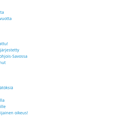
tta
vuotta
ttu!
ärjestetty
Pohjois-Savossa
nut
ätöksiä
lla
lle
ijainen oikeus!