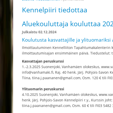
Kennelpiiri tiedottaa
Aluekouluttaja kouluttaa 20
Julkaistu 02.12.2024
Koulutusta kasvattajille ja ylituomariksi 
Ilmoittautuminen Kennelliiton Tapahtumakalenterin k
ilmoittautumisajan ensimmäinen päivä. Tiedustelut: 
Kasvattajan peruskurssi
1.-2.3.2025 Suonenjoki, Vanhamäen olokeskus, www.van
info@vanhamaki.fi, Raj. 40 henk. Järj. Pohjois-Savon K
Tiina, tiina.j.paananen@gmail.com, Osm. 120 € tili FI03
Ylituomarin peruskurssi
4.10.2025 Suonenjoki, Vanhamäen olokeskus, www.vanh
henk. Järj. Pohjois-Savon Kennelpiiri r.y., Kurssin joh
tiina.j.paananen@gmail.com, Osm. 60 € tili FI03 5482 3