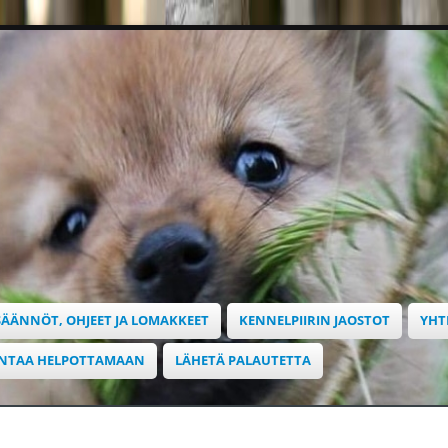
SÄÄNNÖT, OHJEET JA LOMAKKEET
KENNELPIIRIN JAOSTOT
YHT
INTAA HELPOTTAMAAN
LÄHETÄ PALAUTETTA