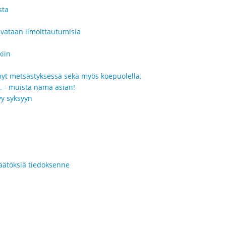
sta
ivataan ilmoittautumisia
kiin
ynyt metsästyksessä sekä myös koepuolella.
8. - muista nämä asian!
yy syksyyn
i
päätöksiä tiedoksenne