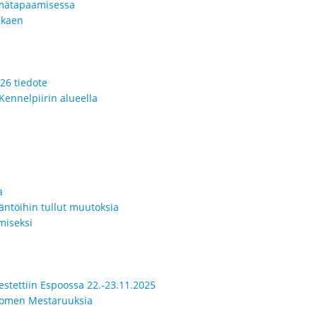
yhmätapaamisessa
lkaen
26 tiedote
Kennelpiirin alueella
a
äntöihin tullut muutoksia
miseksi
jestettiin Espoossa 22.-23.11.2025
Suomen Mestaruuksia