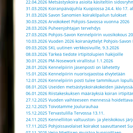
22.04.2026 Metsästyskoira asioita käsiteltiin sidosr
31.03.2026 Koiranpäiväjuhla Kuopiossa 24.4. klo 17. a
31.03.2026 Savon Sanomien koirakilpailun tulokset
30.03.2026 Arvokokeet Pohjois-Savossa vuonna 2026
28.03.2026 Puheenjohtajan tervehdys
27.03.2026 Pohjois-Savon Kennelpiirin vuosikokous 20
10.03.2026 Vuoden 2026 koiranäyttelyt Pohjois-Savon 
09.03.2026 SKL uutinen verkkosivuille, 9.3.2026
08.03.2026 Tärkeä tiedote irtipitolupien hakijoille
30.01.2026 PM-Nosework virallistui 1.1.2026
28.01.2026 Kennelpiirin jäsenposti on lähetetty
15.01.2026 Kennelpiirin nuorisojaostoa elvytetään
12.01.2026 Kennelpiirin posti tulee tammikuun lopull
08.01.2026 Useiden metsästyskoirakokeiden jääviyssä
06.01.2026 Riistakeskuksen määräyksiä koiran irtipitä
27.12.2025 Vuoden vaihteeseen mennessä hoidettava
22.12.2025 Toivotamme Joulurauhaa
15.12.2025 Tervastulilla Tervossa 13.11.
24.11.2025 Kennelliiton valtuuston- ja yleiskokous jär
17.11.2025 Pohjoissavolaiset koirakot saavuttaneet 
07.11.2025 Veijo Miettisen muistoa kunnioittaen