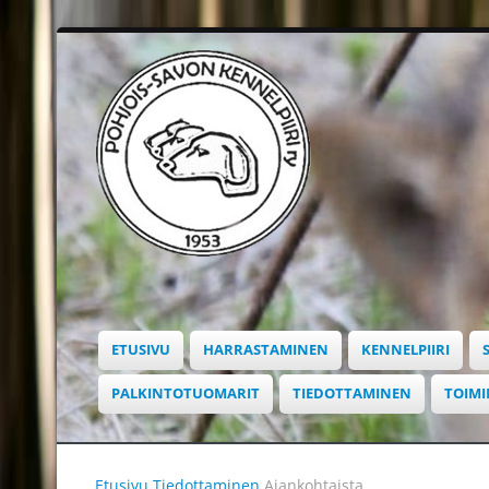
ETUSIVU
HARRASTAMINEN
KENNELPIIRI
PALKINTOTUOMARIT
TIEDOTTAMINEN
TOIM
Etusivu
Tiedottaminen
Ajankohtaista