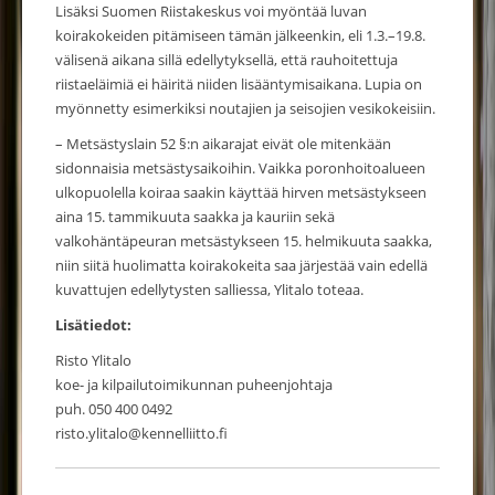
Lisäksi Suomen Riistakeskus voi myöntää luvan
koirakokeiden pitämiseen tämän jälkeenkin, eli 1.3.–19.8.
välisenä aikana sillä edellytyksellä, että rauhoitettuja
riistaeläimiä ei häiritä niiden lisääntymisaikana. Lupia on
myönnetty esimerkiksi noutajien ja seisojien vesikokeisiin.
– Metsästyslain 52 §:n aikarajat eivät ole mitenkään
sidonnaisia metsästysaikoihin. Vaikka poronhoitoalueen
ulkopuolella koiraa saakin käyttää hirven metsästykseen
aina 15. tammikuuta saakka ja kauriin sekä
valkohäntäpeuran metsästykseen 15. helmikuuta saakka,
niin siitä huolimatta koirakokeita saa järjestää vain edellä
kuvattujen edellytysten salliessa, Ylitalo toteaa.
Lisätiedot:
Risto Ylitalo
koe- ja kilpailutoimikunnan puheenjohtaja
puh. 050 400 0492
risto.ylitalo@kennelliitto.fi