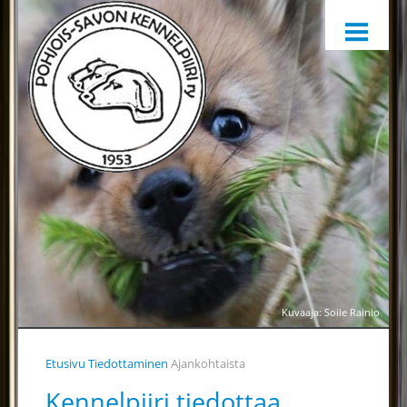
ETUSIVU
HARRASTAMINEN
KENNELPIIRI
SÄÄNNÖT, OHJEET JA LOMAKKEET
KENNELPIIRIN JAOSTOT
YHTEYSTIEDOT
YHTEINEN VUOSIKELLO
PALKINTOTUOMARIT
TIEDOTTAMINEN
Kuvaaja: Soile Rainio
TOIMINTAA HELPOTTAMAAN
Etusivu
Tiedottaminen
Ajankohtaista
LÄHETÄ PALAUTETTA
Kennelpiiri tiedottaa