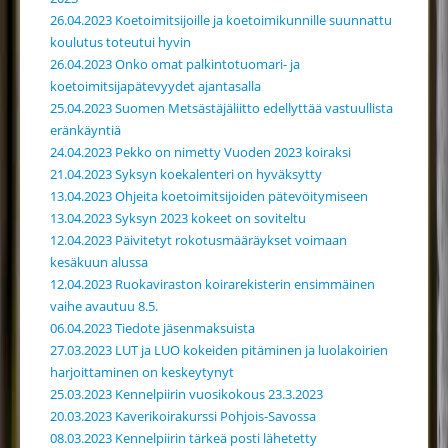
26.04.2023 Koetoimitsijoille ja koetoimikunnille suunnattu
koulutus toteutui hyvin
26.04.2023 Onko omat palkintotuomari- ja
koetoimitsijapätevyydet ajantasalla
25.04.2023 Suomen Metsästäjäliitto edellyttää vastuullista
eränkäyntiä
24.04.2023 Pekko on nimetty Vuoden 2023 koiraksi
21.04.2023 Syksyn koekalenteri on hyväksytty
13.04.2023 Ohjeita koetoimitsijoiden pätevöitymiseen
13.04.2023 Syksyn 2023 kokeet on soviteltu
12.04.2023 Päivitetyt rokotusmääräykset voimaan
kesäkuun alussa
12.04.2023 Ruokaviraston koirarekisterin ensimmäinen
vaihe avautuu 8.5.
06.04.2023 Tiedote jäsenmaksuista
27.03.2023 LUT ja LUO kokeiden pitäminen ja luolakoirien
harjoittaminen on keskeytynyt
25.03.2023 Kennelpiirin vuosikokous 23.3.2023
20.03.2023 Kaverikoirakurssi Pohjois-Savossa
08.03.2023 Kennelpiirin tärkeä posti lähetetty