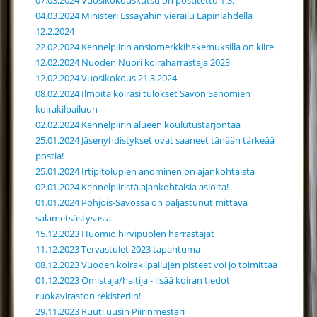
07.03.2024 Vuosikokouskutsu on postitettu 1.3.
04.03.2024 Ministeri Essayahin vierailu Lapinlahdella
12.2.2024
22.02.2024 Kennelpiirin ansiomerkkihakemuksilla on kiire
12.02.2024 Nuoden Nuori koiraharrastaja 2023
12.02.2024 Vuosikokous 21.3.2024
08.02.2024 Ilmoita koirasi tulokset Savon Sanomien
koirakilpailuun
02.02.2024 Kennelpiirin alueen koulutustarjontaa
25.01.2024 Jäsenyhdistykset ovat saaneet tänään tärkeää
postia!
25.01.2024 Irtipitolupien anominen on ajankohtaista
02.01.2024 Kennelpiiristä ajankohtaisia asioita!
01.01.2024 Pohjois-Savossa on paljastunut mittava
salametsästysasia
15.12.2023 Huomio hirvipuolen harrastajat
11.12.2023 Tervastulet 2023 tapahtuma
08.12.2023 Vuoden koirakilpailujen pisteet voi jo toimittaa
01.12.2023 Omistaja/haltija - lisää koiran tiedot
ruokaviraston rekisteriin!
29.11.2023 Ruuti uusin Piirinmestari