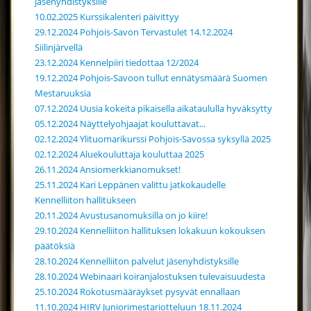
jäsenyhdistyksille
10.02.2025 Kurssikalenteri päivittyy
29.12.2024 Pohjois-Savon Tervastulet 14.12.2024
Siilinjärvellä
23.12.2024 Kennelpiiri tiedottaa 12/2024
19.12.2024 Pohjois-Savoon tullut ennätysmäärä Suomen
Mestaruuksia
07.12.2024 Uusia kokeita pikaisella aikataululla hyväksytty
05.12.2024 Näyttelyohjaajat kouluttavat...
02.12.2024 Ylituomarikurssi Pohjois-Savossa syksyllä 2025
02.12.2024 Aluekouluttaja kouluttaa 2025
26.11.2024 Ansiomerkkianomukset!
25.11.2024 Kari Leppänen valittu jatkokaudelle
Kennelliiton hallitukseen
20.11.2024 Avustusanomuksilla on jo kiire!
29.10.2024 Kennelliiton hallituksen lokakuun kokouksen
päätöksiä
28.10.2024 Kennelliiton palvelut jäsenyhdistyksille
28.10.2024 Webinaari koiranjalostuksen tulevaisuudesta
25.10.2024 Rokotusmääräykset pysyvät ennallaan
11.10.2024 HIRV Juniorimestariotteluun 18.11.2024