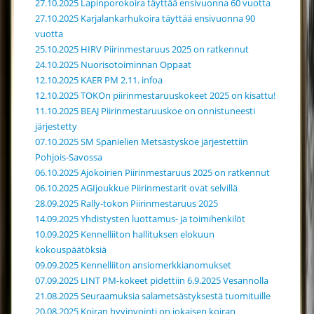
27.10.2025 Lapinporokoira täyttää ensivuonna 60 vuotta
27.10.2025 Karjalankarhukoira täyttää ensivuonna 90
vuotta
25.10.2025 HIRV Piirinmestaruus 2025 on ratkennut
24.10.2025 Nuorisotoiminnan Oppaat
12.10.2025 KAER PM 2.11. infoa
12.10.2025 TOKOn piirinmestaruuskokeet 2025 on kisattu!
11.10.2025 BEAJ Piirinmestaruuskoe on onnistuneesti
järjestetty
07.10.2025 SM Spanielien Metsästyskoe järjestettiin
Pohjois-Savossa
06.10.2025 Ajokoirien Piirinmestaruus 2025 on ratkennut
06.10.2025 AGIjoukkue Piirinmestarit ovat selvillä
28.09.2025 Rally-tokon Piirinmestaruus 2025
14.09.2025 Yhdistysten luottamus- ja toimihenkilöt
10.09.2025 Kennelliiton hallituksen elokuun
kokouspäätöksiä
09.09.2025 Kennelliiton ansiomerkkianomukset
07.09.2025 LINT PM-kokeet pidettiin 6.9.2025 Vesannolla
21.08.2025 Seuraamuksia salametsästyksestä tuomituille
20.08.2025 Koiran hyvinvointi on jokaisen koiran