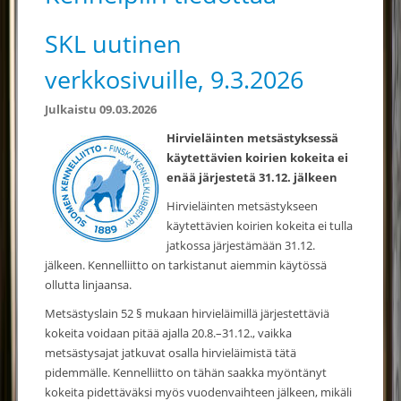
SKL uutinen
verkkosivuille, 9.3.2026
Julkaistu 09.03.2026
Hirvieläinten metsästyksessä
käytettävien koirien kokeita ei
enää järjestetä 31.12. jälkeen
Hirvieläinten metsästykseen
käytettävien koirien kokeita ei tulla
jatkossa järjestämään 31.12.
jälkeen. Kennelliitto on tarkistanut aiemmin käytössä
ollutta linjaansa.
Metsästyslain 52 § mukaan hirvieläimillä järjestettäviä
kokeita voidaan pitää ajalla 20.8.–31.12., vaikka
metsästysajat jatkuvat osalla hirvieläimistä tätä
pidemmälle. Kennelliitto on tähän saakka myöntänyt
kokeita pidettäväksi myös vuodenvaihteen jälkeen, mikäli