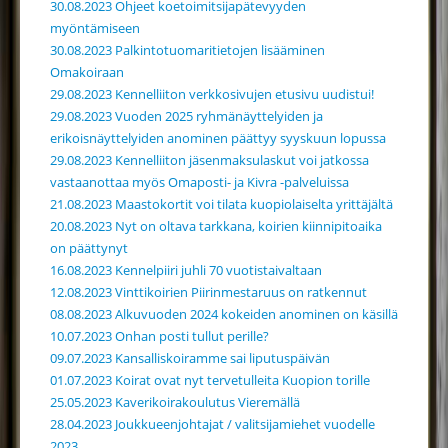
30.08.2023 Ohjeet koetoimitsijapätevyyden
myöntämiseen
30.08.2023 Palkintotuomaritietojen lisääminen
Omakoiraan
29.08.2023 Kennelliiton verkkosivujen etusivu uudistui!
29.08.2023 Vuoden 2025 ryhmänäyttelyiden ja
erikoisnäyttelyiden anominen päättyy syyskuun lopussa
29.08.2023 Kennelliiton jäsenmaksulaskut voi jatkossa
vastaanottaa myös Omaposti- ja Kivra -palveluissa
21.08.2023 Maastokortit voi tilata kuopiolaiselta yrittäjältä
20.08.2023 Nyt on oltava tarkkana, koirien kiinnipitoaika
on päättynyt
16.08.2023 Kennelpiiri juhli 70 vuotistaivaltaan
12.08.2023 Vinttikoirien Piirinmestaruus on ratkennut
08.08.2023 Alkuvuoden 2024 kokeiden anominen on käsillä
10.07.2023 Onhan posti tullut perille?
09.07.2023 Kansalliskoiramme sai liputuspäivän
01.07.2023 Koirat ovat nyt tervetulleita Kuopion torille
25.05.2023 Kaverikoirakoulutus Vieremällä
28.04.2023 Joukkueenjohtajat / valitsijamiehet vuodelle
2023