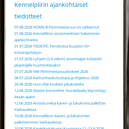
Kennelpiirin ajankohtaiset
tiedotteet
07.08.2026 NOME-B Piirinmestaruus on ratkennut
01.08.2026 Kennelliiton ansiomerkkien hakeminen
ajankohtaista
31.07.2026 TIEDOTE: Tervetuloa Kuopion KV-
koiranäyttelyyn
21.07.2026 Lyhyen (2-6 viikon) anomisajan kokeisiin
järjestäjille huomioitavaksi!
07.07.2026 NW Piirinmestaruuskokeet 2026
06.07.2026 Karhunhaukutuslupa ja ohjeistus 2026
26.06.2026 Uusi ohje koskien pikakokeita
12.06.2026 Söpöin koiranilme -kuvakilpailu käynnistyy
kesän ajaksi
12.06.2026 Ansioituneita kaveri- ja lukukoiria palkittiin
Varkaudessa
10.06.2026 Kennelliiton kaveri- ja lukukoirien
palkitseminen Varkaudessa
10.06.2026 Kaverikoirakurssi Kuopiossa 12.-13.9.2026