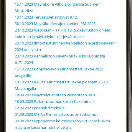
15.11.2023 Mäyräkoira Vilho ajoi itsensä Suomen
Mestariksi
13.11.2023 Tervastulet syttyvät 9.12.
30.10.2023 Mäyräkoirien ajokokeiden PM 2023
24.10.2023 Webinaari 7.11. klo 18 Ruokaviraston ohjeet
kokeiden ja näyttelyiden järjestämiseksi
23.10.2023 Ilmoittautuminen Kennelliiton järjestöpäivään
2024 on avattu
23.10.2023 Kennelliiton Kaverikoirakurssi Kuopiossa
6.-7.1.2024
15.10.2023 Pohjois-Savon Piirinmestaruuskoe 2023
beagleille
10.10.2023 KAER F Piirinmestaruuskoe pidetään 28.10.
Maaningalla
18.09.2023 Näyttelyt anotaan viimeistään 30.9.
13.09.2023 Palkintotuomarikortin hakeminen
12.09.2023 Jäsenyhdistyksille
01.09.2023 MEJÄn Piirinmestaruus on ratkennut
30.08.2023 Leppävirran koiranäyttelyyn tulossa huikea
määrä erilaisia hännänheiluttajia