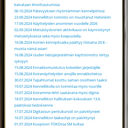
kaivataan ilmoittautumisia
06.10.2024 Pätevyyksien myöntäminen kennelpiirissä
23.09.2024 Kennelliiton toimisto on muuttanut Helsinkiin
17.09.2024 Näyttelyiden anominen vuodelle 2026
02.09.2024 Metsästyskoirien aktiivikausi on käynnistynyt
metsästyksessä sekä myös koepuolella.
16.08.2024 Koirien kiinnipitoaika päättyy tiistaina 20.8. -
muista nämä asian!
16.08.2024 Uuden tietojärjestelmän käyttöönotto siirtyy
syksyyn
15.08.2024 Ennakkomuistutus kokeiden järjestäjille
15.08.2024 Koiranäyttelyiden anojille ennakkotietoa
30.07.2024 Tapahtumat koottu saman osoitteen taaksi
19.07.2024 Kennelliitolla on toimintaa myös nuorille
19.07.2024 Koiramme-lehti saatavana myös diginä
18.07.2024 Kennelliiton hallituksen kokouksen 13.6.
päätöksiä tiedoksenne
17.07.2024 Digitassun pentukurssit on päivittyneet
16.07.2024 Kennelliiton lääkeohje on päivittynyt
01.07.2024 Kuopioon TOKOssa SM kultaa