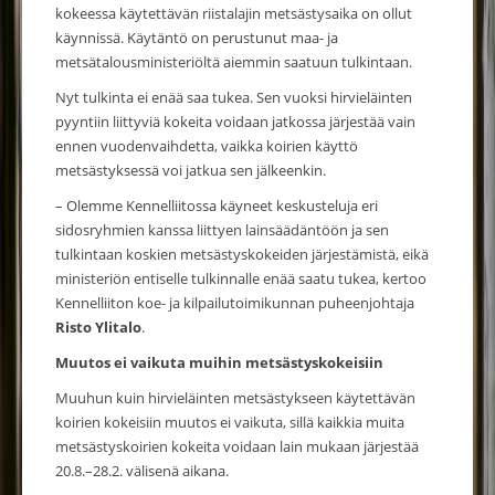
kokeessa käytettävän riistalajin metsästysaika on ollut
käynnissä. Käytäntö on perustunut maa- ja
metsätalousministeriöltä aiemmin saatuun tulkintaan.
Nyt tulkinta ei enää saa tukea. Sen vuoksi hirvieläinten
pyyntiin liittyviä kokeita voidaan jatkossa järjestää vain
ennen vuodenvaihdetta, vaikka koirien käyttö
metsästyksessä voi jatkua sen jälkeenkin.
– Olemme Kennelliitossa käyneet keskusteluja eri
sidosryhmien kanssa liittyen lainsäädäntöön ja sen
tulkintaan koskien metsästyskokeiden järjestämistä, eikä
ministeriön entiselle tulkinnalle enää saatu tukea, kertoo
Kennelliiton koe- ja kilpailutoimikunnan puheenjohtaja
Risto Ylitalo
.
Muutos ei vaikuta muihin metsästyskokeisiin
Muuhun kuin hirvieläinten metsästykseen käytettävän
koirien kokeisiin muutos ei vaikuta, sillä kaikkia muita
metsästyskoirien kokeita voidaan lain mukaan järjestää
20.8.–28.2. välisenä aikana.