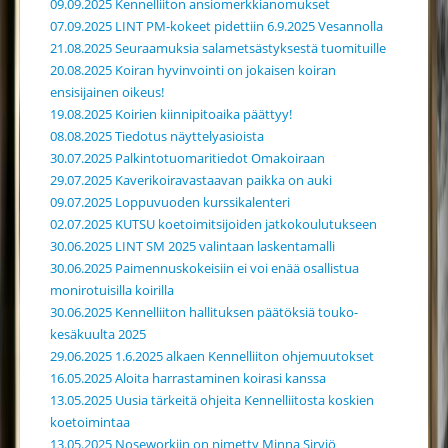
09.09.2025 Kennelliiton ansiomerkkianomukset
07.09.2025 LINT PM-kokeet pidettiin 6.9.2025 Vesannolla
21.08.2025 Seuraamuksia salametsästyksestä tuomituille
20.08.2025 Koiran hyvinvointi on jokaisen koiran
ensisijainen oikeus!
19.08.2025 Koirien kiinnipitoaika päättyy!
08.08.2025 Tiedotus näyttelyasioista
30.07.2025 Palkintotuomaritiedot Omakoiraan
29.07.2025 Kaverikoiravastaavan paikka on auki
09.07.2025 Loppuvuoden kurssikalenteri
02.07.2025 KUTSU koetoimitsijoiden jatkokoulutukseen
30.06.2025 LINT SM 2025 valintaan laskentamalli
30.06.2025 Paimennuskokeisiin ei voi enää osallistua
monirotuisilla koirilla
30.06.2025 Kennelliiton hallituksen päätöksiä touko-
kesäkuulta 2025
29.06.2025 1.6.2025 alkaen Kennelliiton ohjemuutokset
16.05.2025 Aloita harrastaminen koirasi kanssa
13.05.2025 Uusia tärkeitä ohjeita Kennelliitosta koskien
koetoimintaa
13.05.2025 Noseworkiin on nimetty Minna Sirviö