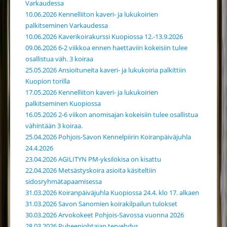
Varkaudessa
10.06.2026 Kennelliiton kaveri- ja lukukoirien
palkitseminen Varkaudessa
10.06.2026 Kaverikoirakurssi Kuopiossa 12.-13.9.2026
09.06.2026 6-2 viikkoa ennen haettaviin kokeisiin tulee
osallistua väh. 3 koiraa
25.05.2026 Ansioituneita kaveri- ja lukukoiria palkittiin
Kuopion torilla
17.05.2026 Kennelliiton kaveri- ja lukukoirien
palkitseminen Kuopiossa
16.05.2026 2-6 viikon anomisajan kokeisiin tulee osallistua
vähintään 3 koiraa.
25.04.2026 Pohjois-Savon Kennelpiirin Koiranpäiväjuhla
24.4.2026
23.04.2026 AGILITYN PM-yksilökisa on kisattu
22.04.2026 Metsästyskoira asioita käsiteltiin
sidosryhmätapaamisessa
31.03.2026 Koiranpäiväjuhla Kuopiossa 24.4. klo 17. alkaen
31.03.2026 Savon Sanomien koirakilpailun tulokset
30.03.2026 Arvokokeet Pohjois-Savossa vuonna 2026
28.03.2026 Puheenjohtajan tervehdys