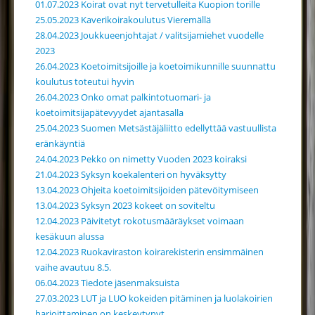
01.07.2023 Koirat ovat nyt tervetulleita Kuopion torille
25.05.2023 Kaverikoirakoulutus Vieremällä
28.04.2023 Joukkueenjohtajat / valitsijamiehet vuodelle
2023
26.04.2023 Koetoimitsijoille ja koetoimikunnille suunnattu
koulutus toteutui hyvin
26.04.2023 Onko omat palkintotuomari- ja
koetoimitsijapätevyydet ajantasalla
25.04.2023 Suomen Metsästäjäliitto edellyttää vastuullista
eränkäyntiä
24.04.2023 Pekko on nimetty Vuoden 2023 koiraksi
21.04.2023 Syksyn koekalenteri on hyväksytty
13.04.2023 Ohjeita koetoimitsijoiden pätevöitymiseen
13.04.2023 Syksyn 2023 kokeet on soviteltu
12.04.2023 Päivitetyt rokotusmääräykset voimaan
kesäkuun alussa
12.04.2023 Ruokaviraston koirarekisterin ensimmäinen
vaihe avautuu 8.5.
06.04.2023 Tiedote jäsenmaksuista
27.03.2023 LUT ja LUO kokeiden pitäminen ja luolakoirien
harjoittaminen on keskeytynyt