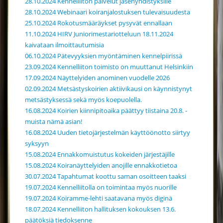
28.10.2024 Kennelliiton palvelut jäsenyhdistyksille
28.10.2024 Webinaari koiranjalostuksen tulevaisuudesta
25.10.2024 Rokotusmääräykset pysyvät ennallaan
11.10.2024 HIRV Juniorimestariotteluun 18.11.2024
kaivataan ilmoittautumisia
06.10.2024 Pätevyyksien myöntäminen kennelpiirissä
23.09.2024 Kennelliiton toimisto on muuttanut Helsinkiin
17.09.2024 Näyttelyiden anominen vuodelle 2026
02.09.2024 Metsästyskoirien aktiivikausi on käynnistynyt
metsästyksessä sekä myös koepuolella.
16.08.2024 Koirien kiinnipitoaika päättyy tiistaina 20.8. -
muista nämä asian!
16.08.2024 Uuden tietojärjestelmän käyttöönotto siirtyy
syksyyn
15.08.2024 Ennakkomuistutus kokeiden järjestäjille
15.08.2024 Koiranäyttelyiden anojille ennakkotietoa
30.07.2024 Tapahtumat koottu saman osoitteen taaksi
19.07.2024 Kennelliitolla on toimintaa myös nuorille
19.07.2024 Koiramme-lehti saatavana myös diginä
18.07.2024 Kennelliiton hallituksen kokouksen 13.6.
päätöksiä tiedoksenne