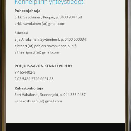
Kennelpiirin yhteystiedot:
Puheenjohtaja
Erkki Savolainen, Kuopio, p. 0400 934 158
erkki.savolainen (at) gmail.com
Sihteeri
Eija Airaksinen, Syvänniemi, p. 0400 600034
sihteeri (at) pohjois-savonkennelpiiri.fi
sihteeriposti (at) gmail.com
POHJOIS-SAVON KENNELPIIRI RY
Y-1654402-9
FI03 5482 3720 0031 85
Rahastonhoitaja
Sari Vähäkoski, Suonenjoki, p. 044 333 2487
vahakoski.sari (at) gmail.com