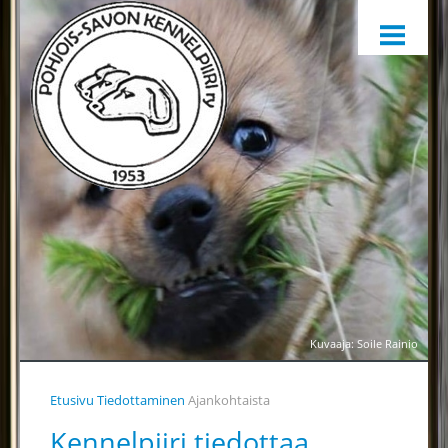
ETUSIVU
HARRASTAMINEN
KENNELPIIRI
SÄÄNNÖT, OHJEET JA LOMAKKEET
KENNELPIIRIN JAOSTOT
YHTEYSTIEDOT
YHTEINEN VUOSIKELLO
PALKINTOTUOMARIT
TIEDOTTAMINEN
Kuvaaja: Soile Rainio
TOIMINTAA HELPOTTAMAAN
Etusivu
Tiedottaminen
Ajankohtaista
LÄHETÄ PALAUTETTA
Kennelpiiri tiedottaa