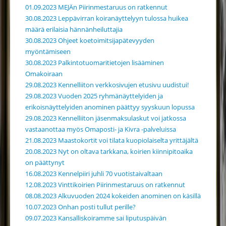
01.09.2023 MEJÄn Piirinmestaruus on ratkennut
30.08.2023 Leppävirran koiranäyttelyyn tulossa huikea
määrä erilaisia hännänheiluttajia
30.08.2023 Ohjeet koetoimitsijapätevyyden
myöntämiseen
30.08.2023 Palkintotuomaritietojen lisääminen
Omakoiraan
29.08.2023 Kennelliiton verkkosivujen etusivu uudistui!
29.08.2023 Vuoden 2025 ryhmänäyttelyiden ja
erikoisnäyttelyiden anominen päättyy syyskuun lopussa
29.08.2023 Kennelliiton jäsenmaksulaskut voi jatkossa
vastaanottaa myös Omaposti- ja Kivra -palveluissa
21.08.2023 Maastokortit voi tilata kuopiolaiselta yrittäjältä
20.08.2023 Nyt on oltava tarkkana, koirien kiinnipitoaika
on päättynyt
16.08.2023 Kennelpiiri juhli 70 vuotistaivaltaan
12.08.2023 Vinttikoirien Piirinmestaruus on ratkennut
08.08.2023 Alkuvuoden 2024 kokeiden anominen on käsillä
10.07.2023 Onhan posti tullut perille?
09.07.2023 Kansalliskoiramme sai liputuspäivän