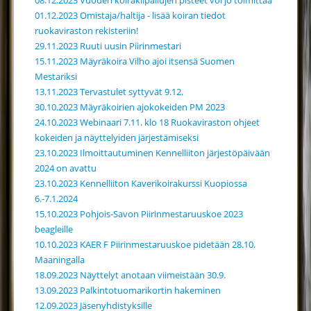
08.12.2023 Vuoden koirakilpailujen pisteet voi jo toimittaa
01.12.2023 Omistaja/haltija - lisää koiran tiedot
ruokaviraston rekisteriin!
29.11.2023 Ruuti uusin Piirinmestari
15.11.2023 Mäyräkoira Vilho ajoi itsensä Suomen
Mestariksi
13.11.2023 Tervastulet syttyvät 9.12.
30.10.2023 Mäyräkoirien ajokokeiden PM 2023
24.10.2023 Webinaari 7.11. klo 18 Ruokaviraston ohjeet
kokeiden ja näyttelyiden järjestämiseksi
23.10.2023 Ilmoittautuminen Kennelliiton järjestöpäivään
2024 on avattu
23.10.2023 Kennelliiton Kaverikoirakurssi Kuopiossa
6.-7.1.2024
15.10.2023 Pohjois-Savon Piirinmestaruuskoe 2023
beagleille
10.10.2023 KAER F Piirinmestaruuskoe pidetään 28.10.
Maaningalla
18.09.2023 Näyttelyt anotaan viimeistään 30.9.
13.09.2023 Palkintotuomarikortin hakeminen
12.09.2023 Jäsenyhdistyksille